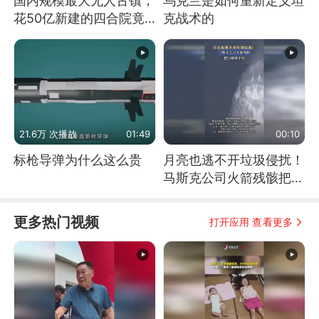
国内规模最大无人古镇，
乌克兰是如何重新定义坦
花50亿新建的四合院竟
克战术的
没人住，发生了啥
21.6万 次播放
01:49
00:10
标枪导弹为什么这么贵
月亮也逃不开垃圾侵扰！
马斯克公司火箭残骸把月
球撞个坑
更多热门视频
打开应用 查看更多