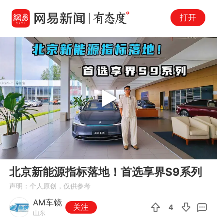
打开
Play
00:00
05:14
En
北京新能源指标落地！首选享界S9系列
fu
声明：个人原创，仅供参考
AM车镜
关注
4
山东