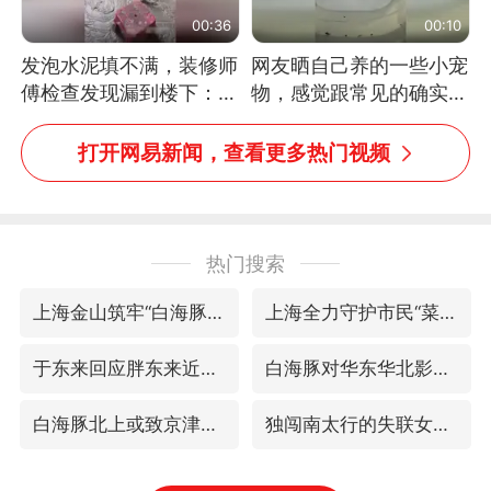
00:36
00:10
发泡水泥填不满，装修师
网友晒自己养的一些小宠
傅检查发现漏到楼下：出
物，感觉跟常见的确实有
风口未延伸到外墙
些不一样
打开网易新闻，查看更多热门视频
热门搜索
上海金山筑牢“白海豚”防汛屏障
上海全力守护市民“菜篮子”
于东来回应胖东来近25年老店年底关闭
白海豚对华东华北影响会大于巴威
白海豚北上或致京津冀暴雨
独闯南太行的失联女生最后轨迹已确认