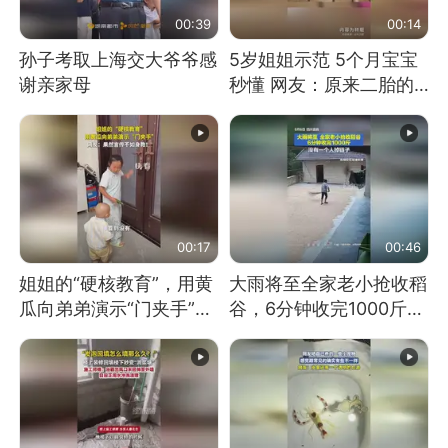
00:39
00:14
孙子考取上海交大爷爷感
5岁姐姐示范 5个月宝宝
谢亲家母
秒懂 网友：原来二胎的
快乐长这样
00:17
00:46
姐姐的“硬核教育”，用黄
大雨将至全家老小抢收稻
瓜向弟弟演示“门夹手”，
谷，6分钟收完1000斤，
网友：果然言传不如身
没有一个人掉链子
教！