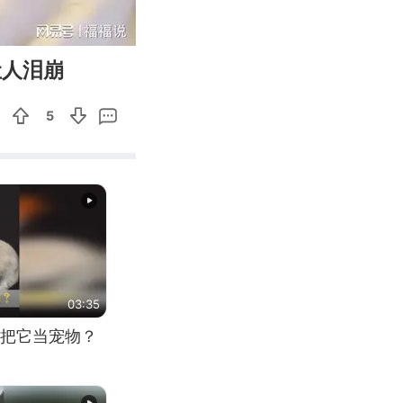
09:05
Enter
让人泪崩
fullscreen
5
03:35
把它当宠物？