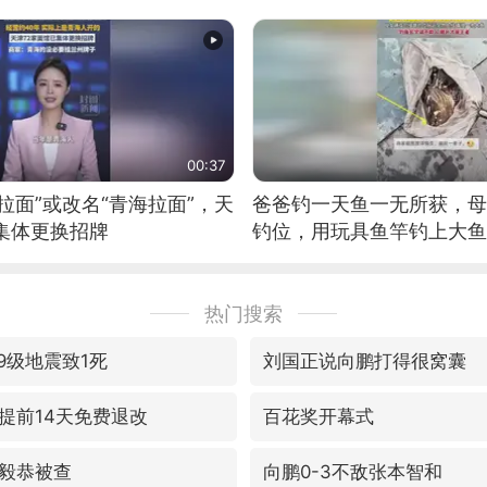
位考级不带古筝的选手。”
日电讯）
00:37
拉面”或改名“青海拉面”，天
爸爸钓一天鱼一无所获，母
集体更换招牌
钓位，用玩具鱼竿钓上大鱼
热门搜索
9级地震致1死
刘国正说向鹏打得很窝囊
提前14天免费退改
百花奖开幕式
毅恭被查
向鹏0-3不敌张本智和