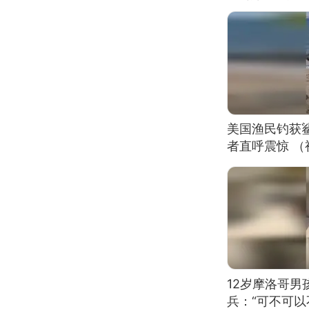
美国渔民钓获
者直呼震惊 
12岁摩洛哥
兵：“可不可以