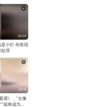
00:20
为是小灯 却发现
警处理
00:14
凝眉》，“太像
”“或将成为首