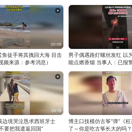
00:09
鲨鱼徒手将其拽回大海 目击
男子偶遇路灯螺丝发红 以
（视频来源：参考消息）
能点燃香烟 当事人：已报
00:19
男孩边境哭泣恳求西班牙士
博主口技模仿古筝“弹”《枉
不要把我遣返回国”
了～你是吃古筝长大的吗？