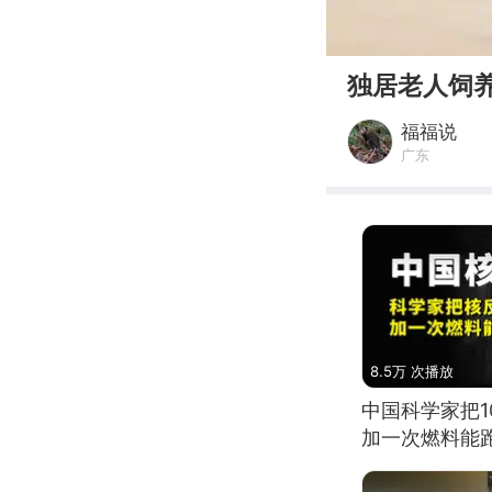
00:00
独居老人饲
福福说
广东
8.5万 次播放
中国科学家把
加一次燃料能