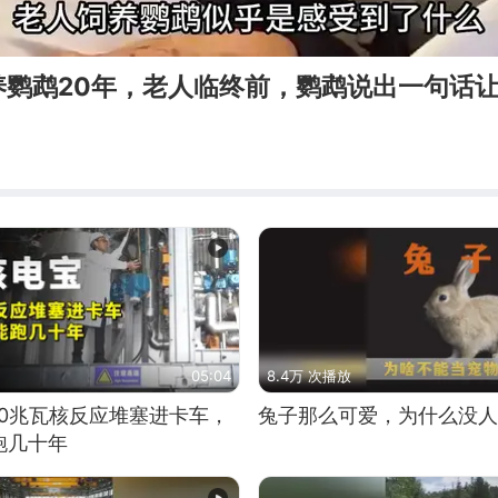
养鹦鹉20年，老人临终前，鹦鹉说出一句话
05:04
8.4万 次播放
10兆瓦核反应堆塞进卡车，
兔子那么可爱，为什么没人
跑几十年