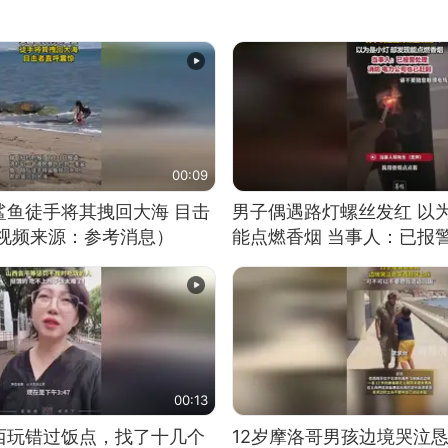
00:09
鲨鱼徒手将其拽回大海 目击
男子偶遇路灯螺丝发红 以
（视频来源：参考消息）
能点燃香烟 当事人：已报
00:13
西玩错过饭点，找了十几个
12岁摩洛哥男孩边境哭泣