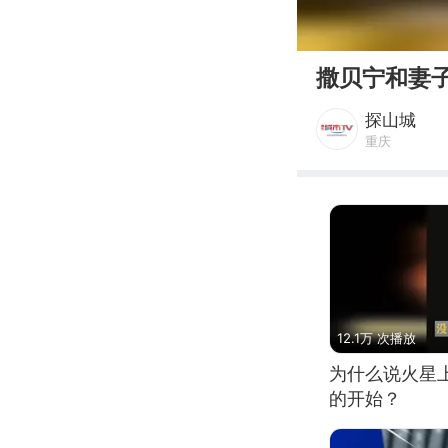
00:00
撒贝宁和妻
探山城
重庆
12.1万 次播放
为什么说火星
的开始？