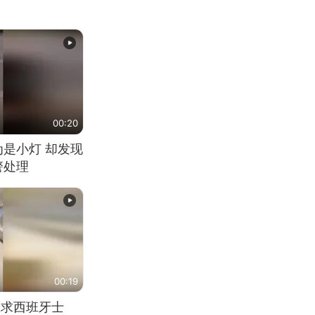
00:20
为是小灯 却发现
警处理
00:19
恳求西班牙士