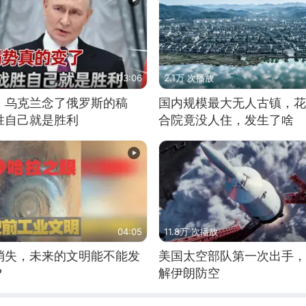
03:06
2.1万 次播放
，乌克兰念了俄罗斯的稿
国内规模最大无人古镇，花
胜自己就是胜利
合院竟没人住，发生了啥
04:05
11.8万 次播放
消失，未来的文明能不能发
美国太空部队第一次出手，
？
解伊朗防空