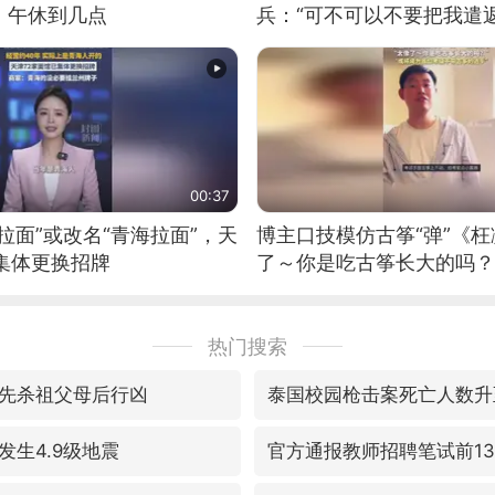
：午休到几点
兵：“可不可以不要把我遣返
00:37
拉面”或改名“青海拉面”，天
博主口技模仿古筝“弹”《枉
集体更换招牌
了～你是吃古筝长大的吗？
位考级不带古筝的选手。”
日电讯）
热门搜索
先杀祖父母后行凶
泰国校园枪击案死亡人数升
发生4.9级地震
官方通报教师招聘笔试前1