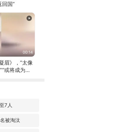
回国”
00:14
凝眉》，“太像
”“或将成为首
（来源：新华每
至7人
3名被淘汰