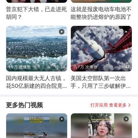
普京犯下大错，已走进死
这就是报废电动车电池不
胡同？
能整块扔进熔炉的原因了
1.9万 次播放
16:34
11.7万 次播放
09:47
国内规模最大无人古镇，
美国太空部队第一次出
花50亿新建的四合院竟
手，只用了三步破解伊朗
没人住，发生了啥
防空
更多热门视频
打开应用 查看更多