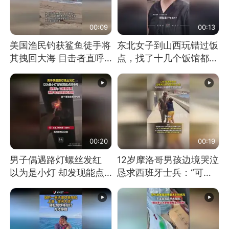
00:09
00:13
美国渔民钓获鲨鱼徒手将
东北女子到山西玩错过饭
其拽回大海 目击者直呼
点，找了十几个饭馆都没
震惊 （视频来源：参考
开门：午休到几点
消息）
00:20
00:19
男子偶遇路灯螺丝发红
12岁摩洛哥男孩边境哭泣
以为是小灯 却发现能点
恳求西班牙士兵：“可不
燃香烟 当事人：已报警
可以不要把我遣返回国”
处理