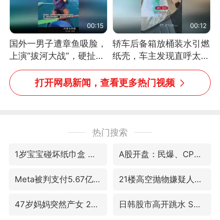
00:15
00:12
国外一男子遭章鱼吸脸，
轿车后备箱放桶装水引燃
上演“拔河大战”，硬扯加
纸壳，车主发现直呼太危
铁棒敲打方才挣脱
险，“拍出来让大家都避
免这个危险”
打开网易新闻，查看更多热门视频
热门搜索
1岁宝宝碰坏纸巾盒 宝妈被索赔924元
A股开盘：民爆、CPO等概念走强
Meta被判支付5.67亿美元
21楼高空抛物嫌疑人被拘留
47岁妈妈突然产女 26岁女儿：很震惊
日韩股市高开跳水 SK海力士下挫转跌