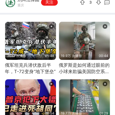
关注
3
重庆
3642 次播放
05:48
19.9万 次播放
00:44
俄军坦克兵潜伏敌后半
俄罗斯是如何通过眼前的
年，T-72变身“地下堡垒”
小球来欺骗美国防空系统
的
08:54
19.7万 次播放
01:29