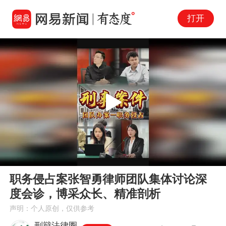
打开
Play
00:00
01:18
En
职务侵占案张智勇律师团队集体讨论深
fu
度会诊，博采众长、精准剖析
声明：个人原创，仅供参考
刑辩法律圈