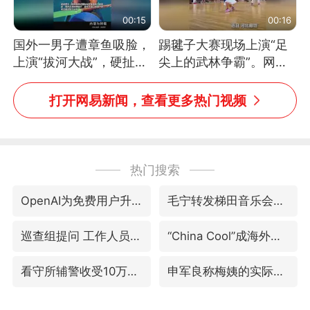
00:15
00:16
国外一男子遭章鱼吸脸，
踢毽子大赛现场上演“足
上演“拔河大战”，硬扯加
尖上的武林争霸”。网
铁棒敲打方才挣脱
友：这哪是踢毽子，分明
是武侠片现场！#睡个好
打开网易新闻，查看更多热门视频
觉
热门搜索
OpenAI为免费用户升级GPT-5.6 Luna
毛宁转发梯田音乐会视频海外网友赞叹
巡查组提问 工作人员偷用手机查答案
“China Cool”成海外热词
看守所辅警收受10万获刑1年
申军良称梅姨的实际年龄仍是谜