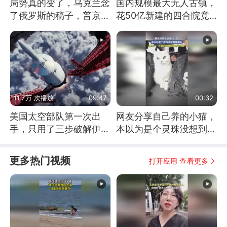
局势真的变了，乌克兰念
国内规模最大无人古镇，
了俄罗斯的稿子，普京说
花50亿新建的四合院竟
战胜自己就是胜利
没人住，发生了啥
11.7万 次播放
09:47
00:32
美国太空部队第一次出
网友分享自己养的小猫，
手，只用了三步破解伊朗
本以为是个灵珠没想到是
防空
魔丸
更多热门视频
打开应用 查看更多