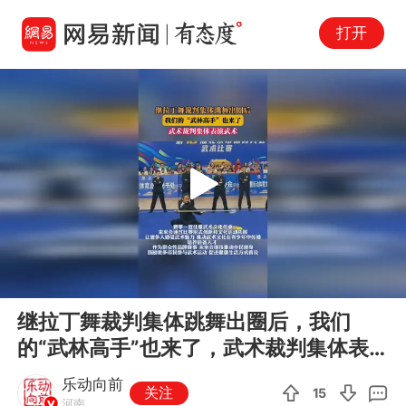
打开
Play
00:00
00:21
En
继拉丁舞裁判集体跳舞出圈后，我们
fu
的“武林高手”也来了，武术裁判集体表
演武术
乐动向前
关注
15
河南