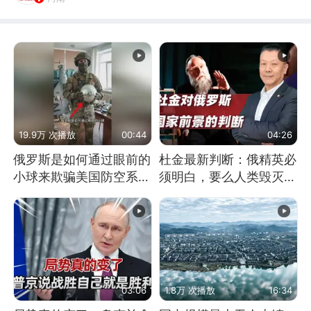
19.9万 次播放
00:44
04:26
俄罗斯是如何通过眼前的
杜金最新判断：俄精英必
小球来欺骗美国防空系统
须明白，要么人类毁灭，
的
要么俄毁灭
03:06
1.8万 次播放
16:34