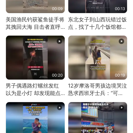
00:09
00:13
美国渔民钓获鲨鱼徒手将
东北女子到山西玩错过饭
其拽回大海 目击者直呼
点，找了十几个饭馆都没
震惊 （视频来源：参考
开门：午休到几点
消息）
00:20
00:19
男子偶遇路灯螺丝发红
12岁摩洛哥男孩边境哭泣
以为是小灯 却发现能点
恳求西班牙士兵：“可不
燃香烟 当事人：已报警
可以不要把我遣返回国”
处理