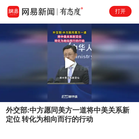
打开
Play
00:00
00:40
En
外交部:中方愿同美方一道将中美关系新
fu
定位 转化为相向而行的行动