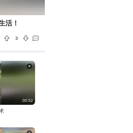
00:13
Enter
生活！
fullscreen
3
00:52
术