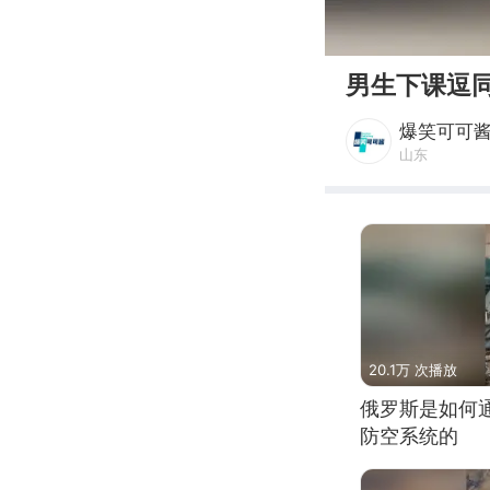
00:00
男生下课逗
爆笑可可
山东
20.1万 次播放
俄罗斯是如何
防空系统的