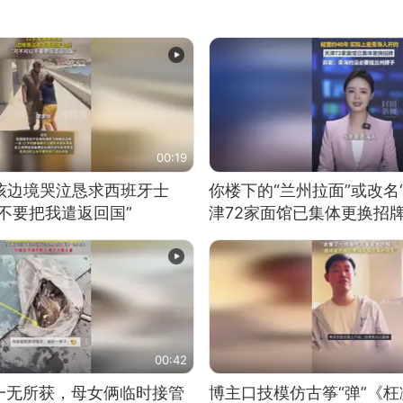
00:19
男孩边境哭泣恳求西班牙士
你楼下的“兰州拉面”或改名
不要把我遣返回国”
津72家面馆已集体更换招
00:42
一无所获，母女俩临时接管
博主口技模仿古筝“弹”《枉