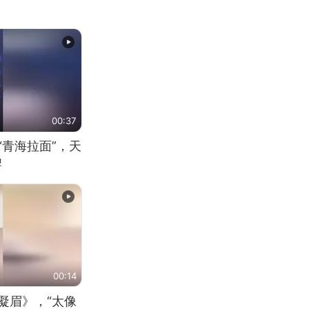
00:37
“青海拉面”，天
牌
00:14
凝眉》，“太像