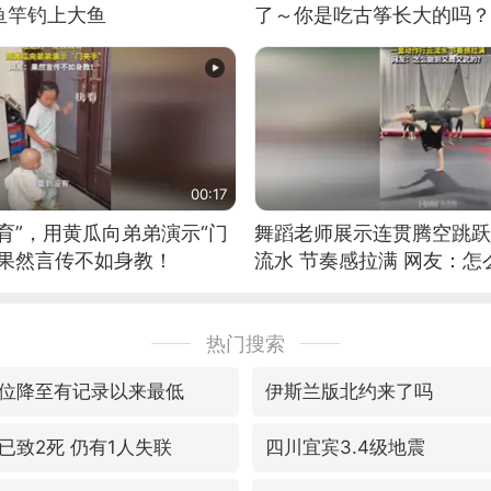
鱼竿钓上大鱼
了～你是吃古筝长大的吗？
位考级不带古筝的选手。”
日电讯）
00:17
育”，用黄瓜向弟弟演示“门
舞蹈老师展示连贯腾空跳跃
：果然言传不如身教！
流水 节奏感拉满 网友：
的？
热门搜索
位降至有记录以来最低
伊斯兰版北约来了吗
已致2死 仍有1人失联
四川宜宾3.4级地震