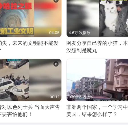
04:05
4.6万 次播放
消失，未来的文明能不能发
网友分享自己养的小猫，本
？
没想到是魔丸
00:12
9399 次播放
背对以色列士兵 当面大声告
非洲两个国家，一个学习中
不要害怕他们！
美国，结果怎么样了？