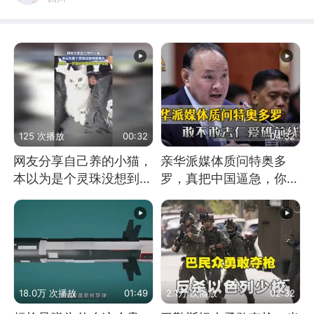
125 次播放
00:32
04:32
网友分享自己养的小猫，
亲华派媒体质问特奥多
本以为是个灵珠没想到是
罗，真把中国逼急，你敢
魔丸
不敢去仁爱礁前线？
18.0万 次播放
01:49
2.1万 次播放
02:32