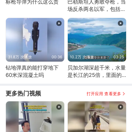
标枪导弹为什么这么贵
巴勒斯坦人勇敢夺枪，当
场反杀两名以军，包括一
名少校
31.8万 次播放
00:36
10.2万 次播放
03:25
钻地弹真的能打穿地下
贝加尔湖深超千米，水量
60米深混凝土吗
是长江的25倍，里面的
鱼究竟有多大？
更多热门视频
打开应用 查看更多