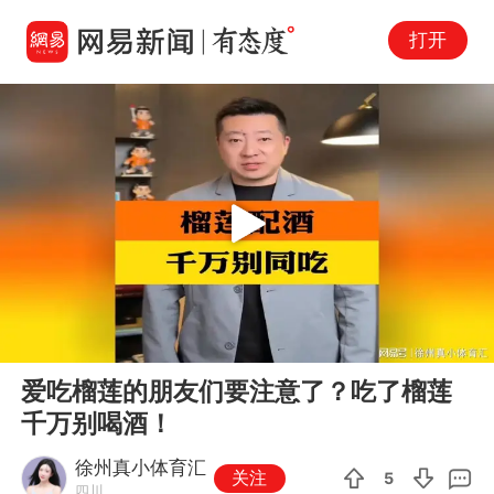
打开
Play
00:00
03:17
En
爱吃榴莲的朋友们要注意了？吃了榴莲
fu
千万别喝酒！
徐州真小体育汇
关注
5
四川