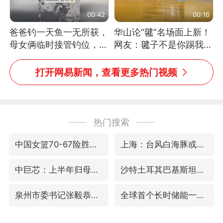
00:42
00:16
爸爸钓一天鱼一无所获，
华山论“毽”名场面上新！
母女俩临时接管钓位，用
网友：毽子不是你踢我
玩具鱼竿钓上大鱼
捡，我踢你捡吗
打开网易新闻，查看更多热门视频
热门搜索
中国女篮70-67险胜尼日利亚女篮
上海：台风白海豚或将带来龙卷风
中巨芯：上半年归母净利润1405.77万元
沙特土耳其巴基斯坦签署共同防务协议
泉州市委书记张毅恭被查
全球首个长时储能一体化产业园量产