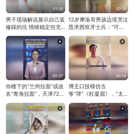
01:05
00:19
男子现场解说展示自己装
12岁摩洛哥男孩边境哭泣
修踩的坑 情绪稳定但充
恳求西班牙士兵：“可不
满无奈 每处都有精心设
可以不要把我遣返回国”
计 但每处都有瑕疵 网
友：一开始我没笑 但看
到洗手盆我没绷住
00:37
00:14
你楼下的“兰州拉面”或改
博主口技模仿古
名“青海拉面”，天津72家
筝“弹”《枉凝眉》，“太
面馆已集体更换招牌
像了～你是吃古筝长大的
吗？”“或将成为首位考级
不带古筝的选手。”（来
源：新华每日电讯）