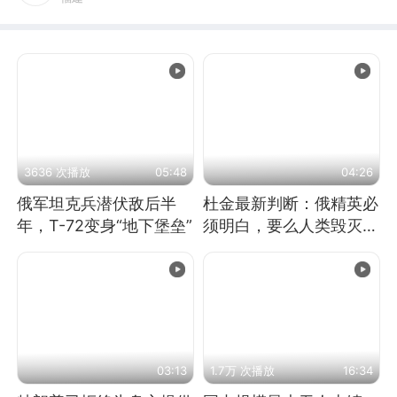
3636 次播放
05:48
04:26
俄军坦克兵潜伏敌后半
杜金最新判断：俄精英必
年，T-72变身“地下堡垒”
须明白，要么人类毁灭，
要么俄毁灭
03:13
1.7万 次播放
16:34