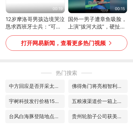
00:19
00:15
12岁摩洛哥男孩边境哭泣
国外一男子遭章鱼吸脸，
恳求西班牙士兵：“可不
上演“拔河大战”，硬扯加
可以不要把我遣返回国”
铁棒敲打方才挣脱
打开网易新闻，查看更多热门视频
热门搜索
中方回应是否开采太平洋海底稀土资源
佛得角门将亮相智利俱乐部主场
宇树科技发行价格150.80元/股
五粮液渠道价一箱上涨近百元
台风白海豚登陆地点更新
贵州轮胎子公司获美国退税8136万