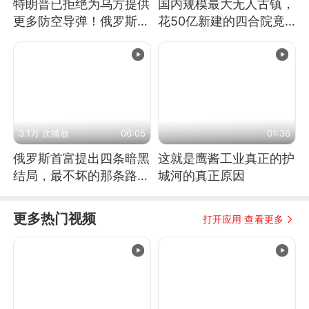
特朗普已拒绝为乌方提供
国内规模最大无人古镇，
更多防空导弹！俄罗斯抓
花50亿新建的四合院竟
住窗口期猛炸基辅
没人住，发生了啥
3.1万 次播放
06:05
01:36
俄罗斯首富提出四条暗黑
这就是鹰酱工业真正的护
结局，最不坏的那条路是
城河的真正原因
通向东方
更多热门视频
打开应用 查看更多