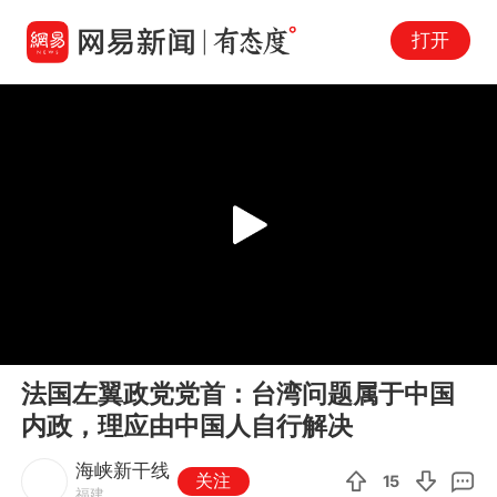
打开
Play
00:00
00:18
En
法国左翼政党党首：台湾问题属于中国
fu
内政，理应由中国人自行解决
海峡新干线
关注
15
福建