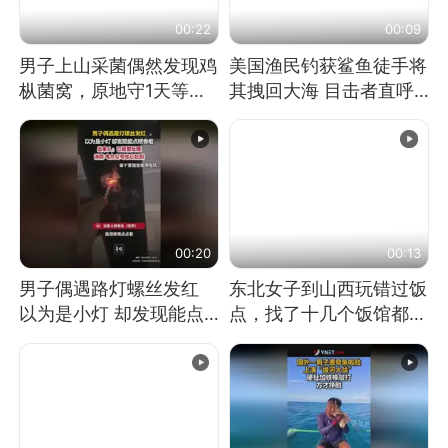
00:22
00:09
男子上山采菌偶然发现鸡
美国渔民钓获鲨鱼徒手将
枞菌窝，原地守1天等它
其拽回大海 目击者直呼
长大：挖了140多朵
震惊 （视频来源：参考
消息）
00:20
00:13
男子偶遇路灯螺丝发红
东北女子到山西玩错过饭
以为是小灯 却发现能点
点，找了十几个饭馆都没
燃香烟 当事人：已报警
开门：午休到几点
处理