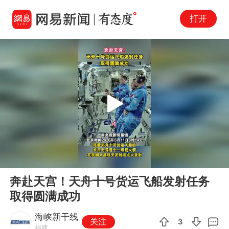
打开
Play
00:00
00:17
En
奔赴天宫！天舟十号货运飞船发射任务
fu
取得圆满成功
海峡新干线
关注
3
福建