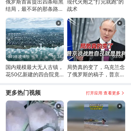
俄罗斯首富提出四条暗黑
现代火炮之“打完就跑”的
结局，最不坏的那条路是
战术
通向东方
3298 次播放
16:34
03:06
国内规模最大无人古镇，
局势真的变了，乌克兰念
花50亿新建的四合院竟
了俄罗斯的稿子，普京说
没人住，发生了啥
战胜自己就是胜利
更多热门视频
打开应用 查看更多