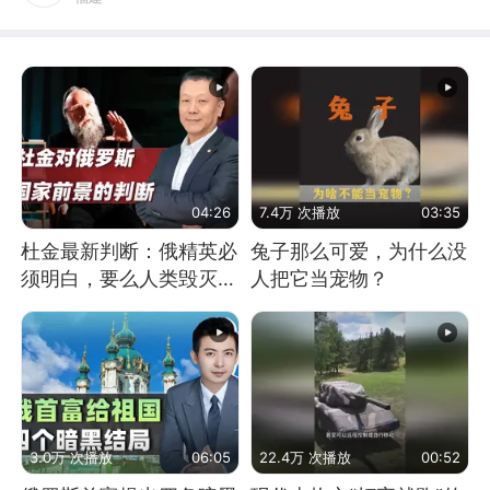
04:26
7.4万 次播放
03:35
杜金最新判断：俄精英必
兔子那么可爱，为什么没
须明白，要么人类毁灭，
人把它当宠物？
要么俄毁灭
3.0万 次播放
06:05
22.4万 次播放
00:52