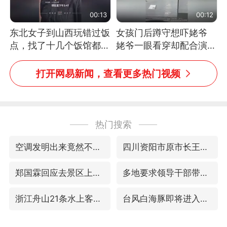
00:13
00:12
东北女子到山西玩错过饭
女孩门后蹲守想吓姥爷
点，找了十几个饭馆都没
姥爷一眼看穿却配合演出
开门：午休到几点
网友：姥爷的演技我打满
分
打开网易新闻，查看更多热门视频
热门搜索
空调发明出来竟然不是为了给人降温
四川资阳市原市长王善平被判11年
郑国霖回应去景区上班被保安拦下
多地要求领导干部带头休假
浙江舟山21条水上客运航线停航
台风白海豚即将进入48小时警戒线