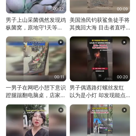
00:22
00:09
男子上山采菌偶然发现鸡
美国渔民钓获鲨鱼徒手将
枞菌窝，原地守1天等它
其拽回大海 目击者直呼
长大：挖了140多朵
震惊 （视频来源：参考
消息）
00:11
00:20
一男子在网吧小憩下意识
男子偶遇路灯螺丝发红
蹬腿踹翻电脑桌，店家3
以为是小灯 却发现能点
台显示器与机械臂损坏
燃香烟 当事人：已报警
处理