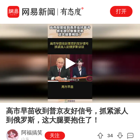
打开
Play
00:00
00:11
En
高市早苗收到普京友好信号，抓紧派人
fu
到俄罗斯，这大腿要抱住了！
阿福搞笑
关注
34
山东