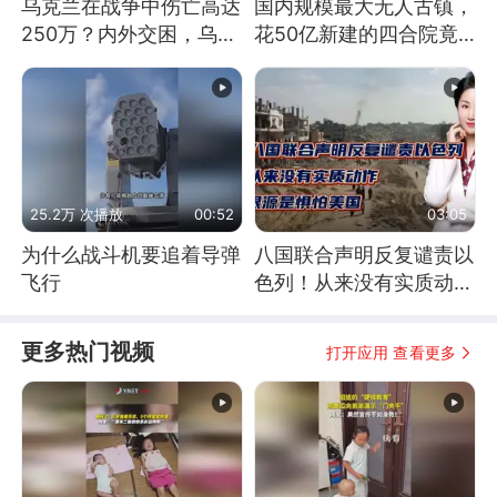
乌克兰在战争中伤亡高达
国内规模最大无人古镇，
250万？内外交困，乌克
花50亿新建的四合院竟
兰这下真没人了！
没人住，发生了啥
25.2万 次播放
00:52
03:05
为什么战斗机要追着导弹
八国联合声明反复谴责以
飞行
色列！从来没有实质动
作！根源是惧怕美国
更多热门视频
打开应用 查看更多