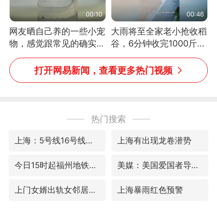
00:10
00:46
网友晒自己养的一些小宠
大雨将至全家老小抢收稻
物，感觉跟常见的确实有
谷，6分钟收完1000斤，
些不一样
没有一个人掉链子
打开网易新闻，查看更多热门视频
热门搜索
上海：5号线16号线浦江线全线停运
上海有出现龙卷潜势
今日15时起福州地铁高架区段停运
美媒：美国爱国者导弹库存不足1700枚
上门女婿出轨女邻居多年被判重婚罪
上海暴雨红色预警