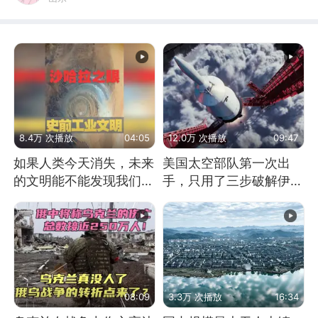
8.4万 次播放
04:05
12.0万 次播放
09:47
如果人类今天消失，未来
美国太空部队第一次出
的文明能不能发现我们存
手，只用了三步破解伊朗
在过？
防空
08:09
3.3万 次播放
16:34