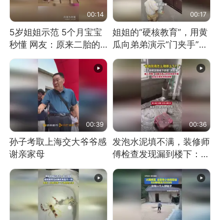
00:14
00:17
5岁姐姐示范 5个月宝宝
姐姐的“硬核教育”，用黄
秒懂 网友：原来二胎的
瓜向弟弟演示“门夹手”，
快乐长这样
网友：果然言传不如身
教！
00:39
00:36
孙子考取上海交大爷爷感
发泡水泥填不满，装修师
谢亲家母
傅检查发现漏到楼下：出
风口未延伸到外墙