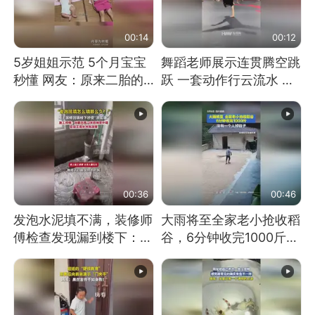
00:14
00:12
5岁姐姐示范 5个月宝宝
舞蹈老师展示连贯腾空跳
秒懂 网友：原来二胎的
跃 一套动作行云流水 节
快乐长这样
奏感拉满 网友：怎么做
到又舞又武的？
00:36
00:46
发泡水泥填不满，装修师
大雨将至全家老小抢收稻
傅检查发现漏到楼下：出
谷，6分钟收完1000斤，
风口未延伸到外墙
没有一个人掉链子