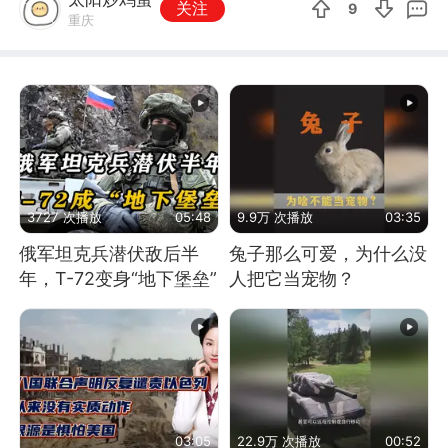
关注
9
重庆
3727 次播放
05:48
9.9万 次播放
03:35
俄军坦克兵潜伏敌后半
兔子那么可爱，为什么没
年，T-72变身“地下堡垒”
人把它当宠物？
03:05
22.9万 次播放
00:52