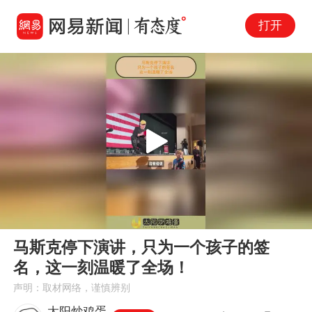
打开
Play
00:00
02:12
En
马斯克停下演讲，只为一个孩子的签
fu
名，这一刻温暖了全场！
声明：取材网络，谨慎辨别
太阳炒鸡蛋