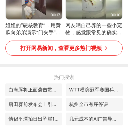
00:17
00:10
姐姐的“硬核教育”，用黄
网友晒自己养的一些小宠
瓜向弟弟演示“门夹手”，
物，感觉跟常见的确实有
网友：果然言传不如身
些不一样
教！
打开网易新闻，查看更多热门视频
热门搜索
白海豚将正面袭击贯穿浙江
WTT横滨冠军赛国乒女单三将晋级四强
唐田赛前发布会上引用《孙子兵法》
杭州全市有序停课
情侣平潭拍日出坠崖1死1伤
几元成本的AI广告导致千万市值蒸发