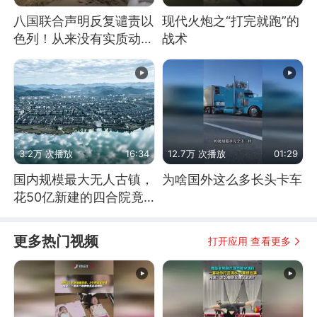
八国联合声明反复谴责以
现代火炮之“打完就跑”的
色列！从来没有实质动
战术
作！根源是惧怕美国
3.2万 次播放
16:34
12.7万 次播放
01:29
国内规模最大无人古镇，
为啥国外这么多长头卡车
花50亿新建的四合院竟
没人住，发生了啥
更多热门视频
打开应用 查看更多