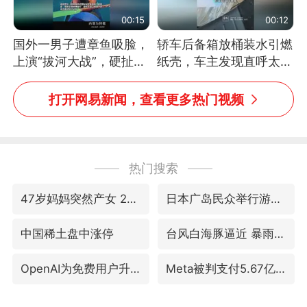
00:15
00:12
国外一男子遭章鱼吸脸，
轿车后备箱放桶装水引燃
上演“拔河大战”，硬扯加
纸壳，车主发现直呼太危
铁棒敲打方才挣脱
险，“拍出来让大家都避
免这个危险”
打开网易新闻，查看更多热门视频
热门搜索
47岁妈妈突然产女 26岁女儿：很震惊
日本广岛民众举行游行反对政府行径
中国稀土盘中涨停
台风白海豚逼近 暴雨大暴雨来袭
OpenAI为免费用户升级GPT-5.6 Luna
Meta被判支付5.67亿美元