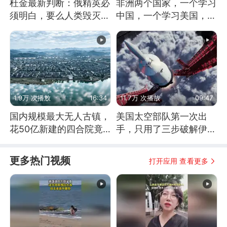
杜金最新判断：俄精英必
非洲两个国家，一个学习
须明白，要么人类毁灭，
中国，一个学习美国，结
要么俄毁灭
果怎么样了？
1.9万 次播放
16:34
11.7万 次播放
09:47
国内规模最大无人古镇，
美国太空部队第一次出
花50亿新建的四合院竟
手，只用了三步破解伊朗
没人住，发生了啥
防空
更多热门视频
打开应用 查看更多