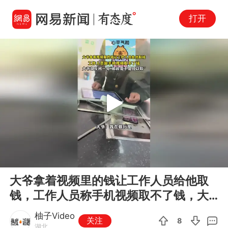
打开
Play
00:00
00:11
En
大爷拿着视频里的钱让工作人员给他取
fu
钱，工作人员称手机视频取不了钱，大
爷却反问一句邮政是不是可以取
柚子Video
关注
8
湖北