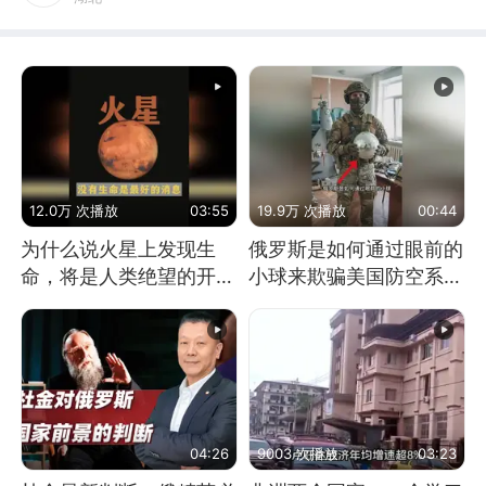
12.0万 次播放
03:55
19.9万 次播放
00:44
为什么说火星上发现生
俄罗斯是如何通过眼前的
命，将是人类绝望的开
小球来欺骗美国防空系统
始？
的
04:26
9003 次播放
03:23