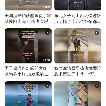
00:09
00:13
美国渔民钓获鲨鱼徒手将
东北女子到山西玩错过饭
其拽回大海 目击者直呼
点，找了十几个饭馆都没
震惊 （视频来源：参考
开门：午休到几点
消息）
00:20
00:19
男子偶遇路灯螺丝发红
12岁摩洛哥男孩边境哭泣
以为是小灯 却发现能点
恳求西班牙士兵：“可不
燃香烟 当事人：已报警
可以不要把我遣返回国”
处理