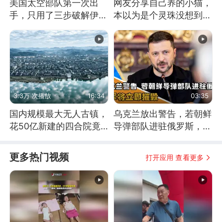
美国太空部队第一次出
网友分享自己养的小猫，
手，只用了三步破解伊朗
本以为是个灵珠没想到是
防空
魔丸
3.3万 次播放
16:34
03:35
国内规模最大无人古镇，
乌克兰放出警告，若朝鲜
花50亿新建的四合院竟
导弹部队进驻俄罗斯，乌
没人住，发生了啥
军将立即摧毁
更多热门视频
打开应用 查看更多