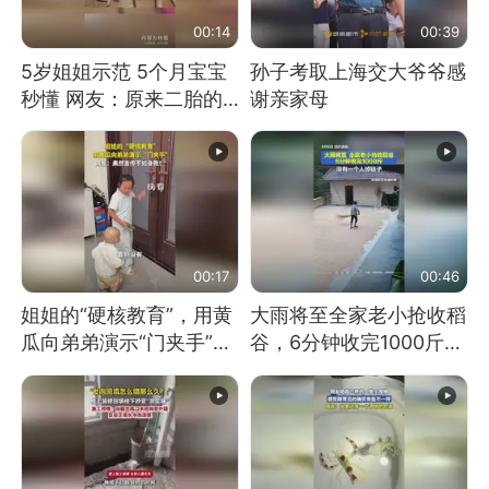
00:14
00:39
5岁姐姐示范 5个月宝宝
孙子考取上海交大爷爷感
秒懂 网友：原来二胎的
谢亲家母
快乐长这样
00:17
00:46
姐姐的“硬核教育”，用黄
大雨将至全家老小抢收稻
瓜向弟弟演示“门夹手”，
谷，6分钟收完1000斤，
网友：果然言传不如身
没有一个人掉链子
教！