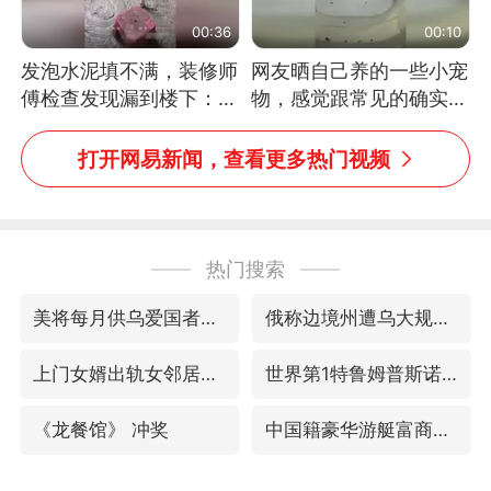
00:36
00:10
发泡水泥填不满，装修师
网友晒自己养的一些小宠
傅检查发现漏到楼下：出
物，感觉跟常见的确实有
风口未延伸到外墙
些不一样
打开网易新闻，查看更多热门视频
热门搜索
美将每月供乌爱国者拦截导弹
俄称边境州遭乌大规模袭击已致13伤
上门女婿出轨女邻居多年被判重婚罪
世界第1特鲁姆普斯诺克中国赛一轮游
《龙餐馆》 冲奖
中国籍豪华游艇富商之子在泰国被杀