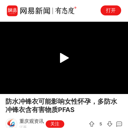
打开
Play
00:00
00:12
En
防水冲锋衣可能影响女性怀孕，多防水
fu
冲锋衣含有害物质PFAS
重庆观资讯
关注
5
江苏