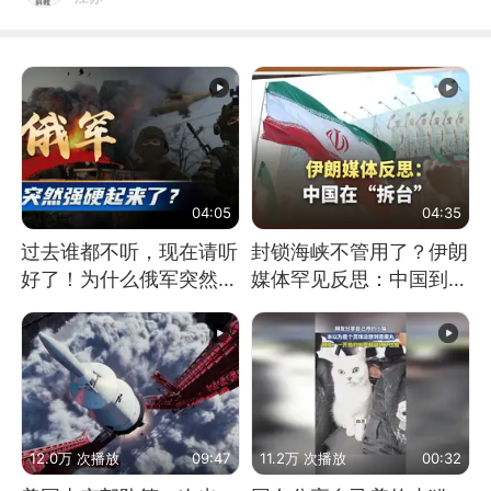
04:05
04:35
过去谁都不听，现在请听
封锁海峡不管用了？伊朗
好了！为什么俄军突然强
媒体罕见反思：中国到底
硬起来了？
是不是在"拆台"
12.0万 次播放
09:47
11.2万 次播放
00:32