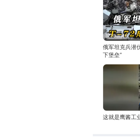
3720 次播放
俄军坦克兵潜伏
下堡垒”
这就是鹰酱工