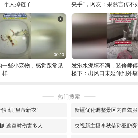
有一个人掉链子
夹手”，网友：果然言传不
00:10
的一些小宠物，感觉跟常见
发泡水泥填不满，装修师傅
一样
楼下：出风口未延伸到外墙
热门搜索
独”织“皇帝新衣”
新疆优化调整景区内自驾服
抓 逃窜时伤害多人
央视新主播李秋莹孙亚鹏亮