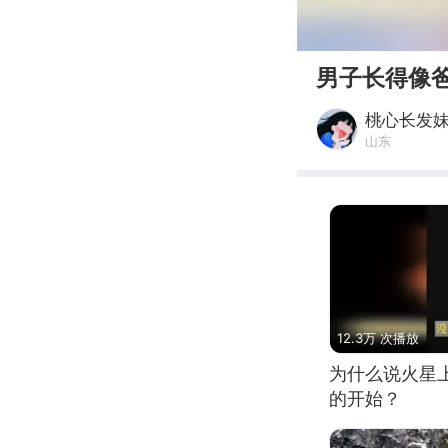
00:00
男子长得像
桃心长发
山东
12.3万 次播放
为什么说火星
的开始？