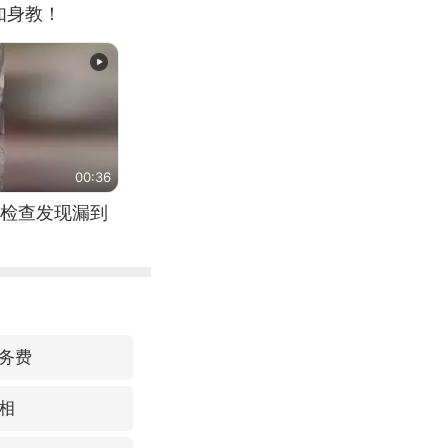
如身教！
00:36
检查发现漏到
务费
相