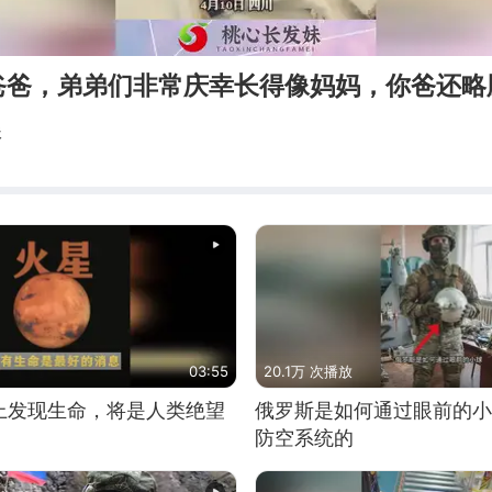
爸爸，弟弟们非常庆幸长得像妈妈，你爸还略
妹
03:55
20.1万 次播放
上发现生命，将是人类绝望
俄罗斯是如何通过眼前的小
防空系统的