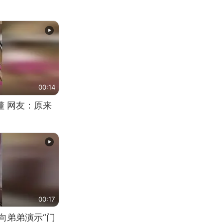
00:14
懂 网友：原来
00:17
向弟弟演示“门