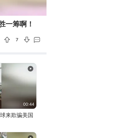
00:10
Enter
胜一筹啊！
fullscreen
7
00:44
球来欺骗美国