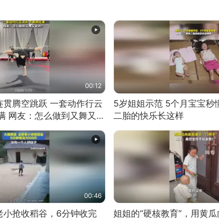
00:12
连贯腾空跳跃 一套动作行云
5岁姐姐示范 5个月宝宝秒
满 网友：怎么做到又舞又武
二胎的快乐长这样
00:46
老小抢收稻谷，6分钟收完
姐姐的“硬核教育”，用黄瓜