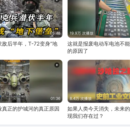
05:48
19.9万 次播放
敌后半年，T-72变身“地
这就是报废电动车电池不能
的原因了
01:36
8.4万 次播放
业真正的护城河的真正原因
如果人类今天消失，未来的
现我们存在过？