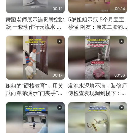
00:12
00:14
舞蹈老师展示连贯腾空跳
5岁姐姐示范 5个月宝宝
跃 一套动作行云流水 节
秒懂 网友：原来二胎的
奏感拉满 网友：怎么做
快乐长这样
到又舞又武的？
00:17
00:36
姐姐的“硬核教育”，用黄
发泡水泥填不满，装修师
瓜向弟弟演示“门夹手”，
傅检查发现漏到楼下：出
网友：果然言传不如身
风口未延伸到外墙
教！