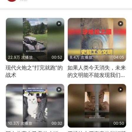
22.9万 次播放
00:52
8.4万 次播放
04:05
现代火炮之“打完就跑”的
如果人类今天消失，未来
战术
的文明能不能发现我们存
在过？
10.3万 次播放
00:32
00:50