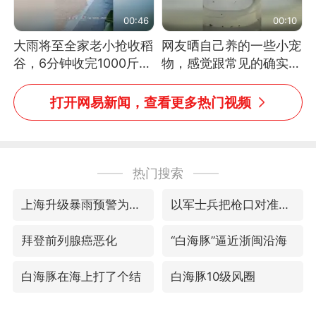
00:46
00:10
大雨将至全家老小抢收稻
网友晒自己养的一些小宠
谷，6分钟收完1000斤，
物，感觉跟常见的确实有
没有一个人掉链子
些不一样
打开网易新闻，查看更多热门视频
热门搜索
上海升级暴雨预警为橙色
以军士兵把枪口对准中国记者
拜登前列腺癌恶化
“白海豚”逼近浙闽沿海
白海豚在海上打了个结
白海豚10级风圈