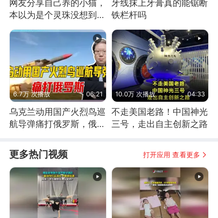
网友分享自己养的小猫，
牙线抹上牙膏真的能锯断
本以为是个灵珠没想到是
铁栏杆吗
魔丸
6.7万 次播放
06:21
10.0万 次播放
04:33
乌克兰动用国产火烈鸟巡
不走美国老路！中国神光
航导弹痛打俄罗斯，俄军
三号，走出自主创新之路
为什么没能拦截？
更多热门视频
打开应用 查看更多