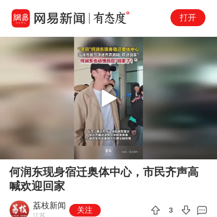
打开
Play
00:00
00:11
En
何润东现身宿迁奥体中心，市民齐声高
fu
喊欢迎回家
荔枝新闻
关注
3
江苏