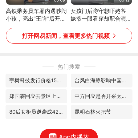
高铁乘务员车厢内遇吵闹
女孩门后蹲守想吓姥爷
小孩，亮出“王牌”后开启
姥爷一眼看穿却配合演出
一键静音
网友：姥爷的演技我打满
分
打开网易新闻，查看更多热门视频
热门搜索
宇树科技发行价格150.80元/股
台风白海豚影响中国已成定局
郑国霖回应去景区上班被保安拦下
中方回应是否开采太平洋海底稀土资源
80后女柜员逆袭成4200亿银行副行长
昆明石林火把节
App内播放