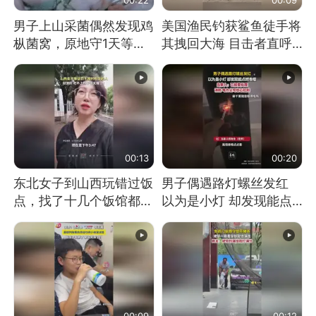
男子上山采菌偶然发现鸡
美国渔民钓获鲨鱼徒手将
枞菌窝，原地守1天等它
其拽回大海 目击者直呼
长大：挖了140多朵
震惊 （视频来源：参考
消息）
00:13
00:20
东北女子到山西玩错过饭
男子偶遇路灯螺丝发红
点，找了十几个饭馆都没
以为是小灯 却发现能点
开门：午休到几点
燃香烟 当事人：已报警
处理
00:09
00:12