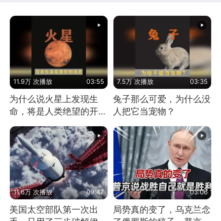
11.9万 次播放
03:55
7.5万 次播放
03:35
为什么说火星上发现生
兔子那么可爱，为什么没
命，将是人类绝望的开
人把它当宠物？
始？
11.6万 次播放
09:47
03:06
美国太空部队第一次出
局势真的变了，乌克兰念