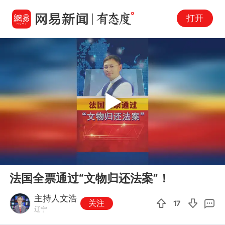
打开
Play
00:00
01:23
En
法国全票通过“文物归还法案”！
fu
主持人文浩
关注
17
辽宁