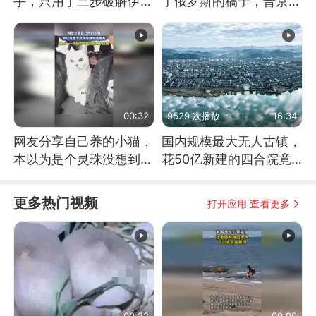
手，只用了三步破解伊朗
了俄罗斯的稿子，普京说
防空
战胜自己就是胜利
00:32
9529 次播放
16:34
网友分享自己养的小猫，
国内规模最大无人古镇，
本以为是个灵珠没想到是
花50亿新建的四合院竟
魔丸
没人住，发生了啥
更多热门视频
打开应用 查看更多
00:22
00:09