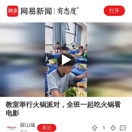
打开
Play
00:00
00:11
En
教室举行火锅派对，全班一起吃火锅看
fu
电影
探山城
关注
1
重庆