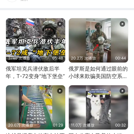
3740 次播放
05:48
20.2万 次播放
00:44
俄军坦克兵潜伏敌后半
俄罗斯是如何通过眼前的
年，T-72变身“地下堡垒”
小球来欺骗美国防空系统
的
20.0万 次播放
01:29
11.0万 次播放
00:32