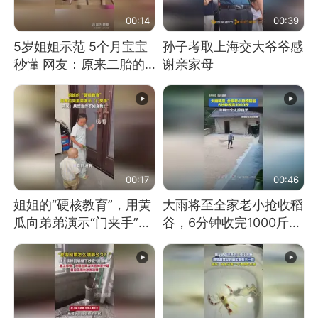
00:14
00:39
5岁姐姐示范 5个月宝宝
孙子考取上海交大爷爷感
秒懂 网友：原来二胎的
谢亲家母
快乐长这样
00:17
00:46
姐姐的“硬核教育”，用黄
大雨将至全家老小抢收稻
瓜向弟弟演示“门夹手”，
谷，6分钟收完1000斤，
网友：果然言传不如身
没有一个人掉链子
教！