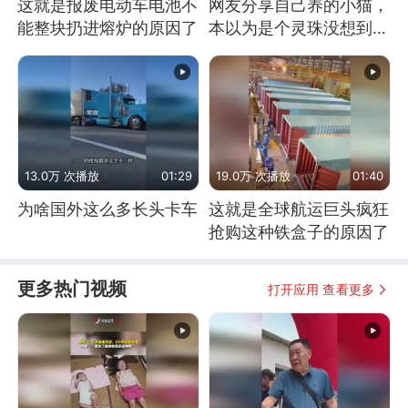
这就是报废电动车电池不
网友分享自己养的小猫，
能整块扔进熔炉的原因了
本以为是个灵珠没想到是
魔丸
13.0万 次播放
01:29
19.0万 次播放
01:40
为啥国外这么多长头卡车
这就是全球航运巨头疯狂
抢购这种铁盒子的原因了
更多热门视频
打开应用 查看更多