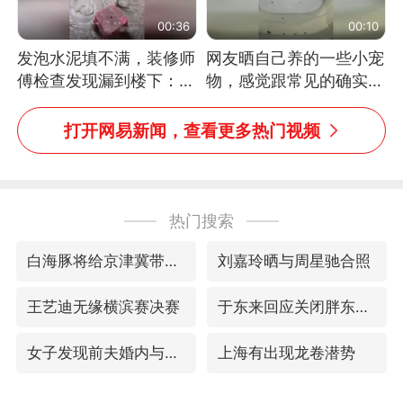
00:36
00:10
发泡水泥填不满，装修师
网友晒自己养的一些小宠
傅检查发现漏到楼下：出
物，感觉跟常见的确实有
风口未延伸到外墙
些不一样
打开网易新闻，查看更多热门视频
热门搜索
白海豚将给京津冀带来大暴雨
刘嘉玲晒与周星驰合照
王艺迪无缘横滨赛决赛
于东来回应关闭胖东来生活广场店
女子发现前夫婚内与第三者育子
上海有出现龙卷潜势