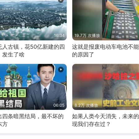
16:34
19.7万 次播放
无人古镇，花50亿新建的四
这就是报废电动车电池不能
，发生了啥
的原因了
06:05
8.2万 次播放
出四条暗黑结局，最不坏的
如果人类今天消失，未来的
东方
现我们存在过？