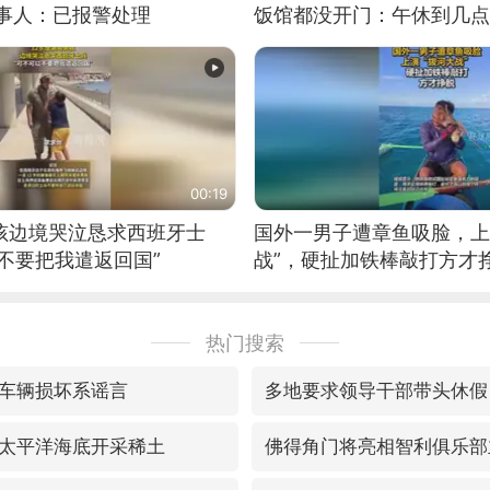
当事人：已报警处理
饭馆都没开门：午休到几点
00:19
男孩边境哭泣恳求西班牙士
国外一男子遭章鱼吸脸，上
不要把我遣返回国”
战”，硬扯加铁棒敲打方才
热门搜索
车辆损坏系谣言
多地要求领导干部带头休假
太平洋海底开采稀土
佛得角门将亮相智利俱乐部