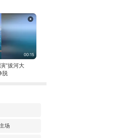
00:15
演“拔河大
挣脱
主场