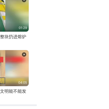
01:29
整块扔进熔炉
04:05
文明能不能发