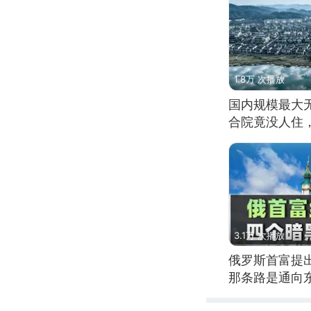
1.8万 次播放
国内规模最大
合院竟没人住
3.1万 次播放
俄罗斯首富提
那条路是通向