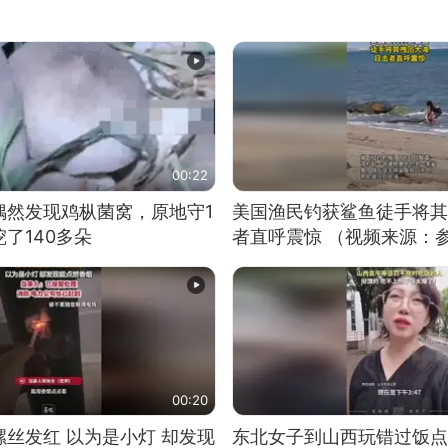
00:22
偶然发现鸡枞菌窝，原地守1
美国渔民钓获鲨鱼徒手将其
了140多朵
者直呼震惊 （视频来源：
00:20
丝发红 以为是小灯 却发现
东北女子到山西玩错过饭点