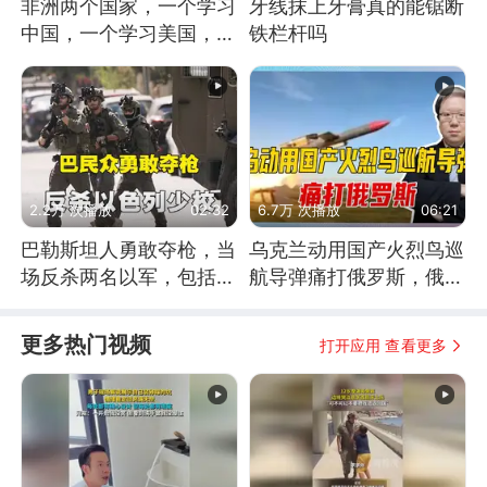
非洲两个国家，一个学习
牙线抹上牙膏真的能锯断
中国，一个学习美国，结
铁栏杆吗
果怎么样了？
2.2万 次播放
02:32
6.7万 次播放
06:21
巴勒斯坦人勇敢夺枪，当
乌克兰动用国产火烈鸟巡
场反杀两名以军，包括一
航导弹痛打俄罗斯，俄军
名少校
为什么没能拦截？
更多热门视频
打开应用 查看更多