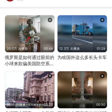
20.0万 次播放
00:44
12.3万 次播放
01:29
俄罗斯是如何通过眼前的
为啥国外这么多长头卡车
小球来欺骗美国防空系统
的
9386 次播放
03:23
00:50