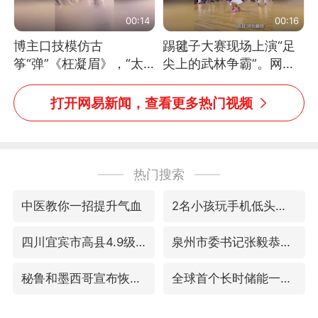
00:14
00:16
博主口技模仿古
踢毽子大赛现场上演“足
筝“弹”《枉凝眉》，“太
尖上的武林争霸”。网
像了～你是吃古筝长大的
友：这哪是踢毽子，分明
吗？”“或将成为首位考级
是武侠片现场！#睡个好
打开网易新闻，查看更多热门视频
不带古筝的选手。”（来
觉
源：新华每日电讯）
热门搜索
中医教你一招提升气血
2名小孩玩手机低头幅度近乎折叠
四川宜宾市高县4.9级地震致1人死亡
泉州市委书记张毅恭被查
秘鲁和墨西哥宣布恢复外交关系
全球首个长时储能一体化产业园量产