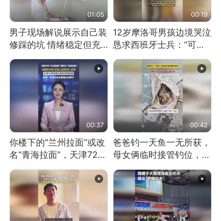
01:05
00:19
男子现场解说展示自己装
12岁摩洛哥男孩边境哭泣
修踩的坑 情绪稳定但充
恳求西班牙士兵：“可不
满无奈 每处都有精心设
可以不要把我遣返回国”
计 但每处都有瑕疵 网
友：一开始我没笑 但看
到洗手盆我没绷住
00:37
00:42
你楼下的“兰州拉面”或改
爸爸钓一天鱼一无所获，
名“青海拉面”，天津72家
母女俩临时接管钓位，用
面馆已集体更换招牌
玩具鱼竿钓上大鱼