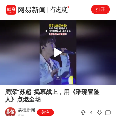
打开
Play
00:00
03:56
En
周深“苏超”揭幕战上，用《璀璨冒险
fu
人》点燃全场
荔枝新闻
关注
4
江苏