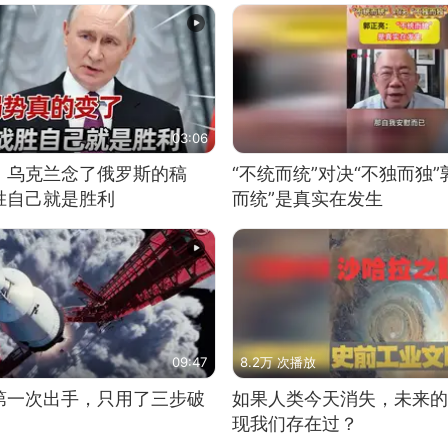
03:06
，乌克兰念了俄罗斯的稿
“不统而统”对决“不独而独”
胜自己就是胜利
而统”是真实在发生
09:47
8.2万 次播放
第一次出手，只用了三步破
如果人类今天消失，未来的
现我们存在过？