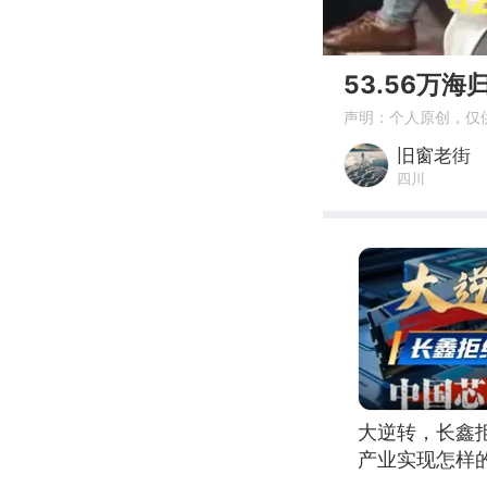
00:00
53.56万
声明：个人原创，仅
旧窗老街
四川
大逆转，长鑫
产业实现怎样