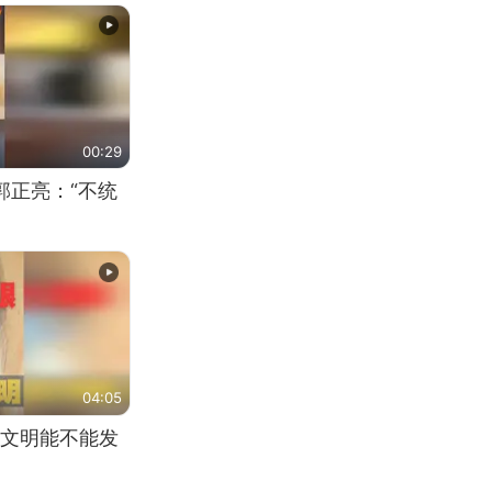
00:29
郭正亮：“不统
04:05
文明能不能发