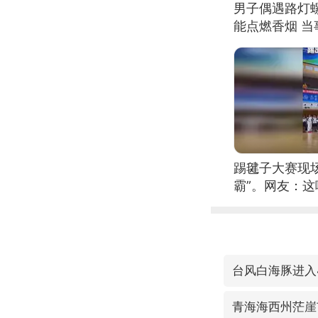
男子偶遇路灯螺
能点燃香烟 
踢毽子大赛现
霸”。网友：
现场！#睡个
台风白海豚进入
青海海西州茫崖