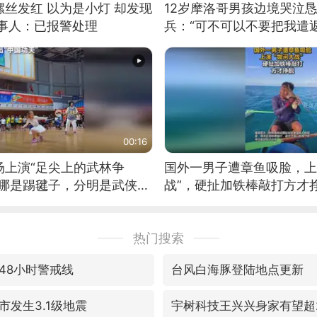
丝发红 以为是小灯 却发现
12岁摩洛哥男孩边境哭泣
当事人：已报警处理
兵：“可不可以不要把我遣返
00:16
场上演“足尖上的武林争
国外一男子遭章鱼吸脸，上
这哪是踢毽子，分明是武侠片
战”，硬扯加铁棒敲打方才
好觉
热门搜索
48小时警戒线
台风白海豚登陆地点更新
市发生3.1级地震
宇树科技王兴兴身家有望超2