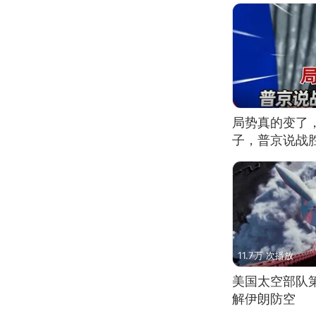
局势真的变了
子，普京说战
11.7万 次播放
美国太空部队
解伊朗防空