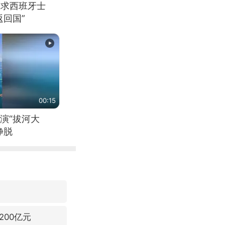
恳求西班牙士
回国”
00:15
演“拔河大
挣脱
00亿元