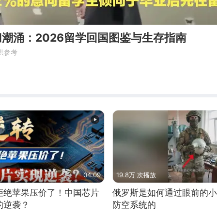
海归潮涌：2026留学回国图鉴与生存指南
供参考
04:09
19.8万 次播放
拒绝苹果压价了！中国芯片
俄罗斯是如何通过眼前的小
的逆袭？
防空系统的