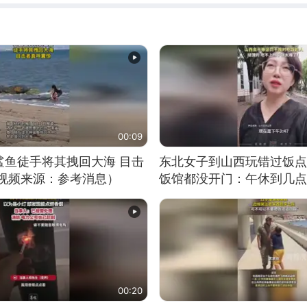
00:09
鲨鱼徒手将其拽回大海 目击
东北女子到山西玩错过饭点
（视频来源：参考消息）
饭馆都没开门：午休到几点
00:20