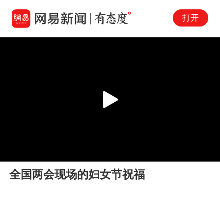
打开
Play
00:00
00:34
En
全国两会现场的妇女节祝福
fu