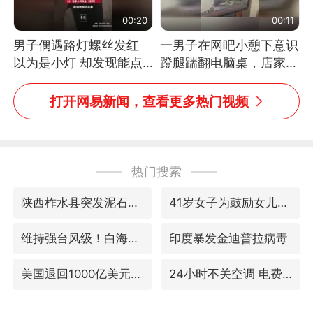
00:20
00:11
男子偶遇路灯螺丝发红
一男子在网吧小憩下意识
以为是小灯 却发现能点
蹬腿踹翻电脑桌，店家3
燃香烟 当事人：已报警
台显示器与机械臂损坏
处理
打开网易新闻，查看更多热门视频
热门搜索
陕西柞水县突发泥石流致1死2失联
41岁女子为鼓励女儿考上985研究生
维持强台风级！白海豚直奔华东沿海
印度暴发金迪普拉病毒
美国退回1000亿美元关税
24小时不关空调 电费反而更低？