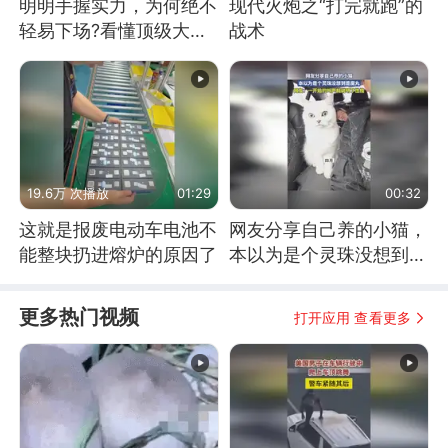
明明手握实力，为何绝不
现代火炮之“打完就跑”的
轻易下场?看懂顶级大国
战术
谋略
19.6万 次播放
01:29
00:32
这就是报废电动车电池不
网友分享自己养的小猫，
能整块扔进熔炉的原因了
本以为是个灵珠没想到是
魔丸
更多热门视频
打开应用 查看更多