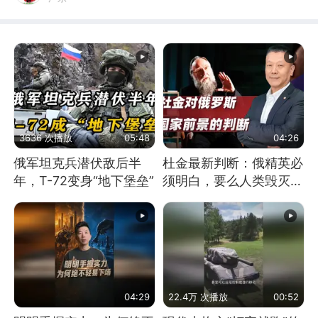
3636 次播放
05:48
04:26
俄军坦克兵潜伏敌后半
杜金最新判断：俄精英必
年，T-72变身“地下堡垒”
须明白，要么人类毁灭，
要么俄毁灭
04:29
22.4万 次播放
00:52