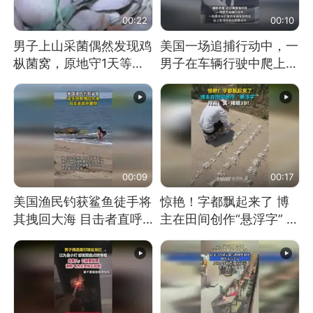
00:22
00:10
男子上山采菌偶然发现鸡
美国一场追捕行动中，一
枞菌窝，原地守1天等它
男子在车辆行驶中爬上车
长大：挖了140多朵
顶跳舞。（新京报）
00:09
00:17
美国渔民钓获鲨鱼徒手将
惊艳！字都飘起来了 博
其拽回大海 目击者直呼
主在田间创作“悬浮字” 网
震惊 （视频来源：参考
友：真·裸眼3D！
消息）