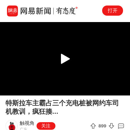
打开
Play
00:00
01:00
En
特斯拉车主霸占三个充电桩被网约车司
fu
机教训，疯狂揍...
触视角
关注
899
广东