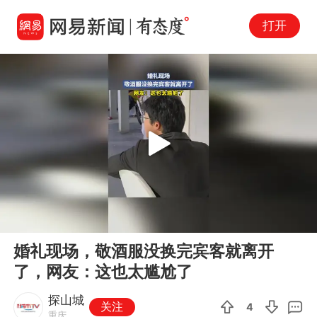
打开
Play
00:00
00:16
En
婚礼现场，敬酒服没换完宾客就离开
fu
了，网友：这也太尴尬了
探山城
关注
4
重庆