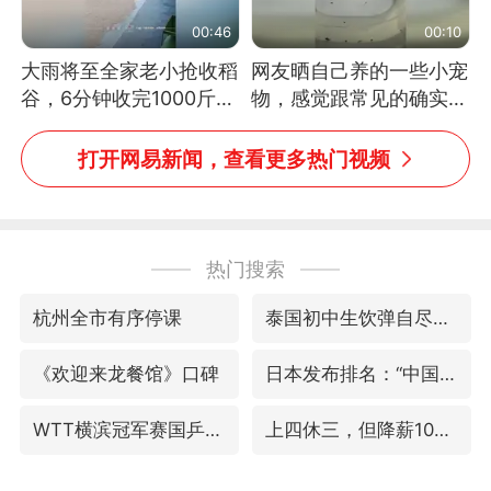
00:46
00:10
大雨将至全家老小抢收稻
网友晒自己养的一些小宠
谷，6分钟收完1000斤，
物，感觉跟常见的确实有
没有一个人掉链子
些不一样
打开网易新闻，查看更多热门视频
热门搜索
杭州全市有序停课
泰国初中生饮弹自尽前开了26枪
《欢迎来龙餐馆》口碑
日本发布排名：“中国第一，美日德韩英法居后”
WTT横滨冠军赛国乒女单三将晋级四强
上四休三，但降薪1000元，你接受吗？