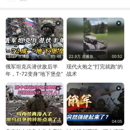
3727 次播放
05:48
22.9万 次播放
00:52
俄军坦克兵潜伏敌后半
现代火炮之“打完就跑”的
年，T-72变身“地下堡垒”
战术
08:09
04:05