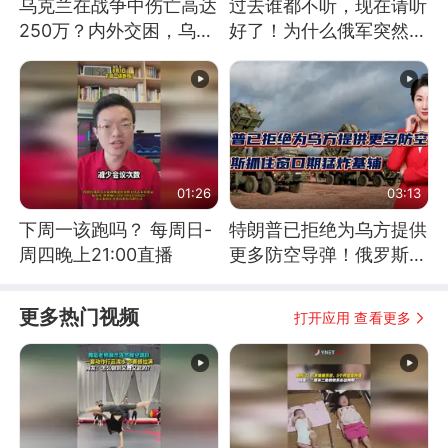
乌克兰在战争中伤亡高达
过去谁都不听，现在请听
250万？内外交困，乌克
好了！为什么俄军突然强
兰这下真没人了！
硬起来了？
01:26
03:13
下周一该跑吗？ 每周日-
特朗普已拒绝为乌方提供
周四晚上21:00直播
更多防空导弹！俄罗斯抓
住窗口期猛炸基辅
更多热门视频
打开应用 查看更多