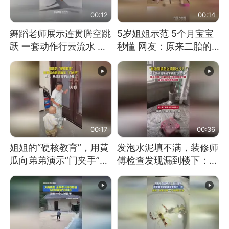
00:12
00:14
舞蹈老师展示连贯腾空跳
5岁姐姐示范 5个月宝宝
跃 一套动作行云流水 节
秒懂 网友：原来二胎的
奏感拉满 网友：怎么做
快乐长这样
到又舞又武的？
00:17
00:36
姐姐的“硬核教育”，用黄
发泡水泥填不满，装修师
瓜向弟弟演示“门夹手”，
傅检查发现漏到楼下：出
网友：果然言传不如身
风口未延伸到外墙
教！