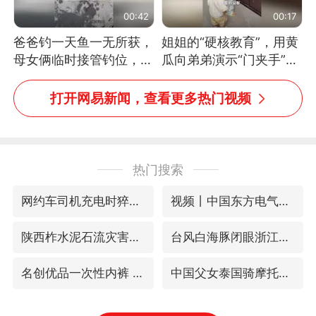
00:42
00:17
爸爸钓一天鱼一无所获，
姐姐的“硬核教育”，用黄
母女俩临时接管钓位，用
瓜向弟弟演示“门夹手”，
玩具鱼竿钓上大鱼
网友：果然言传不如身
教！
打开网易新闻，查看更多热门视频
热门搜索
网约车司机充电时猝死保险拒赔
视频丨中国东方电气集团原党组副书记、董事宋致远被查
陕西柞水泥石流灾害致3人遇难
台风白海豚闭眼浙江上海处于危险半圆
名创优品一次性内裤 颜面尽失
中国父女泰国骑摩托车坠崖1死1伤