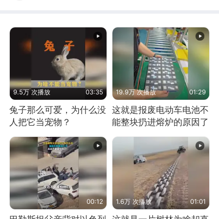
9.5万 次播放
03:35
19.9万 次播放
01:29
兔子那么可爱，为什么没
这就是报废电动车电池不
人把它当宠物？
能整块扔进熔炉的原因了
00:12
1.6万 次播放
01:01