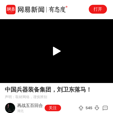
打开
Play
00:00
02:47
En
中国兵器装备集团，刘卫东落马！
fu
声明：取材网络，谨慎辨别
再战五百回合
关注
545
湖北