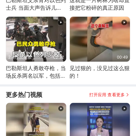
巴勒斯坦父亲背对以色列
这就是一片树林为啥却直
士兵 当面大声告诉儿
接把它粉碎的真正原因
子：永远不要害怕他们！
2.4万 次播放
02:32
00:49
巴勒斯坦人勇敢夺枪，当
见过狠的，没见过这么狠
场反杀两名以军，包括一
的！
名少校
更多热门视频
打开应用 查看更多