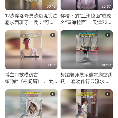
00:19
00:37
12岁摩洛哥男孩边境哭泣
你楼下的“兰州拉面”或改
恳求西班牙士兵：“可不
名“青海拉面”，天津72家
可以不要把我遣返回国”
面馆已集体更换招牌
00:14
00:12
博主口技模仿古
舞蹈老师展示连贯腾空跳
筝“弹”《枉凝眉》，“太
跃 一套动作行云流水 节
像了～你是吃古筝长大的
奏感拉满 网友：怎么做
吗？”“或将成为首位考级
到又舞又武的？
不带古筝的选手。”（来
源：新华每日电讯）