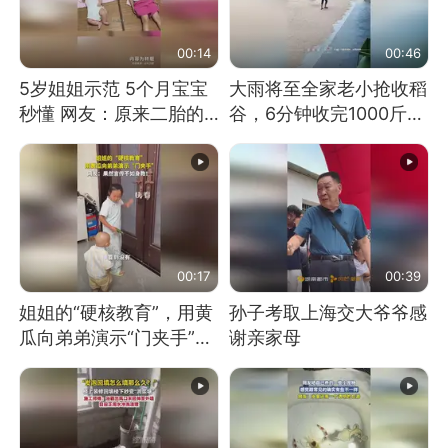
00:14
00:46
5岁姐姐示范 5个月宝宝
大雨将至全家老小抢收稻
秒懂 网友：原来二胎的
谷，6分钟收完1000斤，
快乐长这样
没有一个人掉链子
00:17
00:39
姐姐的“硬核教育”，用黄
孙子考取上海交大爷爷感
瓜向弟弟演示“门夹手”，
谢亲家母
网友：果然言传不如身
教！