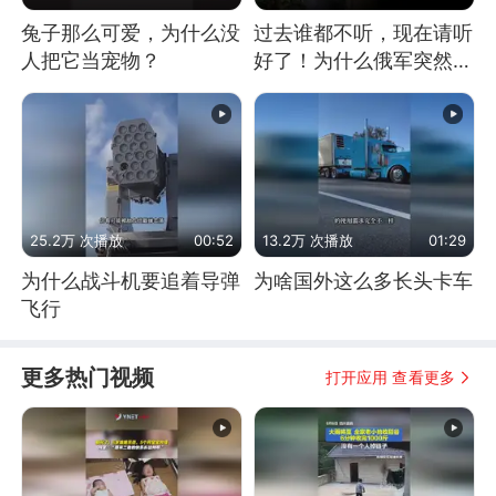
兔子那么可爱，为什么没
过去谁都不听，现在请听
人把它当宠物？
好了！为什么俄军突然强
硬起来了？
25.2万 次播放
00:52
13.2万 次播放
01:29
为什么战斗机要追着导弹
为啥国外这么多长头卡车
飞行
更多热门视频
打开应用 查看更多