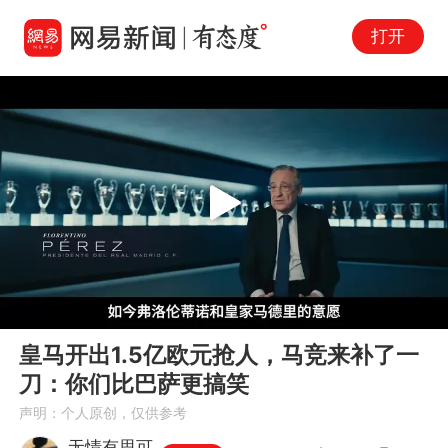
打开
Play
00:00
03:42
En
皇马开出1.5亿欧元抢人，马竞来补了一
fu
刀：你们比巴萨更搞笑
声明：个人原创，仅供参考
无情有思可