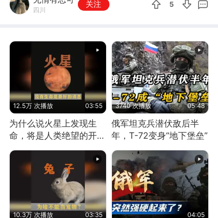
关注
5
四川
12.5万 次播放
03:55
3740 次播放
05:48
为什么说火星上发现生
俄军坦克兵潜伏敌后半
命，将是人类绝望的开
年，T-72变身“地下堡垒”
始？
10.3万 次播放
03:35
04:05