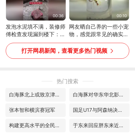
00:36
00:10
发泡水泥填不满，装修师
网友晒自己养的一些小宠
傅检查发现漏到楼下：出
物，感觉跟常见的确实有
风口未延伸到外墙
些不一样
打开网易新闻，查看更多热门视频
热门搜索
白海豚北上或致京津冀暴雨
白海豚对华东华北影响会大于巴威
张本智和横滨赛冠军
国足U17与阿森纳决赛取消 并列冠军
构建更高水平的全民健身公共服务体系
于东来回应胖东来近25年老店年底关闭