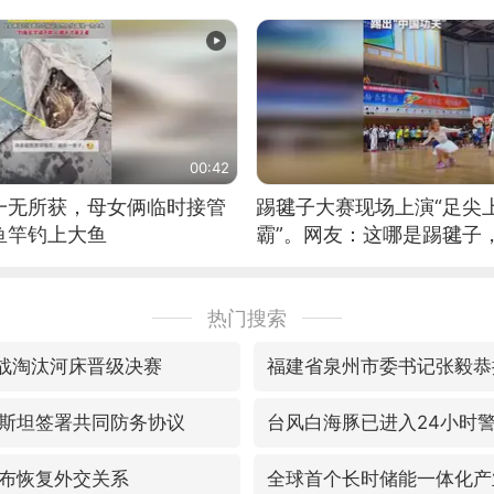
位考级不带古筝的选手。”
日电讯）
00:42
一无所获，母女俩临时接管
踢毽子大赛现场上演“足尖
鱼竿钓上大鱼
霸”。网友：这哪是踢毽子
现场！#睡个好觉
热门搜索
大战淘汰河床晋级决赛
斯坦签署共同防务协议
台风白海豚已进入24小时
布恢复外交关系
全球首个长时储能一体化产