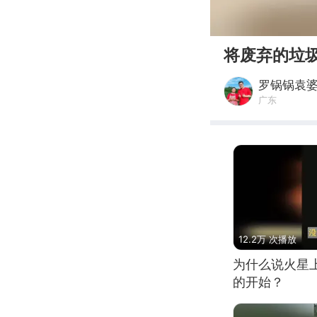
00:00
将废弃的垃
罗锅锅袁
广东
12.2万 次播放
为什么说火星
的开始？