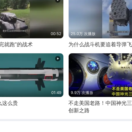
00:52
25.0万 次播放
完就跑”的战术
为什么战斗机要追着导弹飞
01:49
9.9万 次播放
么这么贵
不走美国老路！中国神光三
创新之路