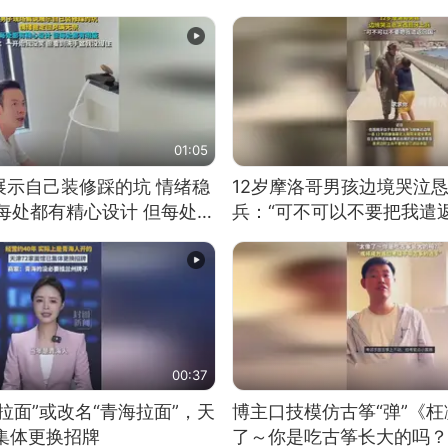
01:05
展示自己装修踩的坑 情绪稳
12岁摩洛哥男孩边境哭泣
每处都有精心设计 但每处都
兵：“可不可以不要把我遣返
一开始我没笑 但看到洗手盆
00:37
拉面”或改名“青海拉面”，天
博主口技模仿古筝“弹”《枉
集体更换招牌
了～你是吃古筝长大的吗？