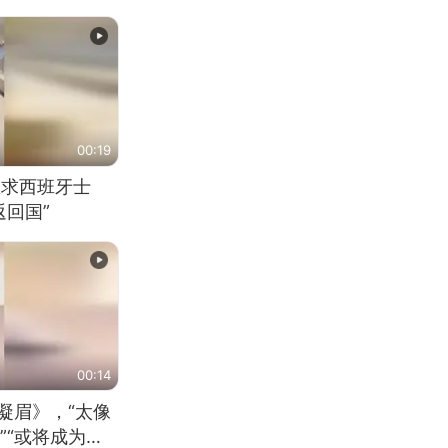
00:19
恳求西班牙士
回国”
00:14
凝眉》，“太像
”“或将成为首