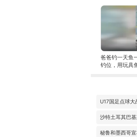
爸爸钓一天鱼
钓位，用玩具
U17国足点球
沙特土耳其巴基
秘鲁和墨西哥宣