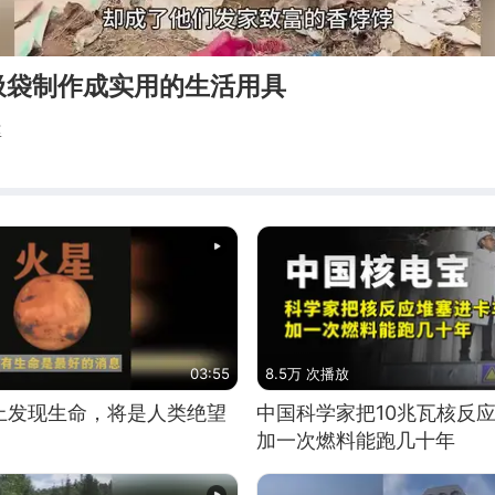
圾袋制作成实用的生活用具
婆
03:55
8.5万 次播放
上发现生命，将是人类绝望
中国科学家把10兆瓦核反
加一次燃料能跑几十年