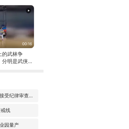
（来源：新华每
00:16
上的武林争
，分明是武侠片
福建省泉州市委书记张毅恭接受纪律审查和监察调查
警戒线
业园量产