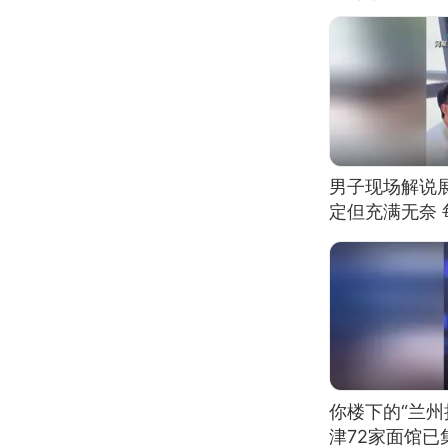
男子现场解说
定但充满无奈 
有瑕疵 网友：
我没绷住
你楼下的“兰州
津72家面馆已