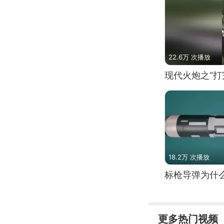
22.6万 次播放
现代火炮之“打
18.2万 次播放
标枪导弹为什
更多热门视频