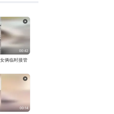
00:42
女俩临时接管
00:14