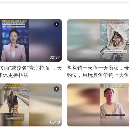
00:37
拉面”或改名“青海拉面”，天
爸爸钓一天鱼一无所获，母
集体更换招牌
钓位，用玩具鱼竿钓上大鱼
00:19