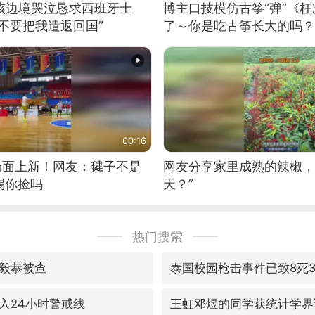
男孩边境哭泣恳求西班牙士
博主口技模仿古筝“弹”《枉
不要把我遣返回国”
了～你是吃古筝长大的吗？
位考级不带古筝的选手。”
日电讯）
00:16
场面上新！网友：毽子不是
网友分享家里成熟的辣椒，
踢你捡吗
天？”
热门搜索
毅恭被查
泰国校园枪击事件已致8死3
入24小时警戒线
王虹邓煜的同学获统计学界