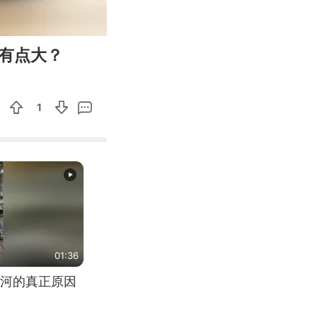
01:02
Enter
距有点大？
fullscreen
1
01:36
河的真正原因