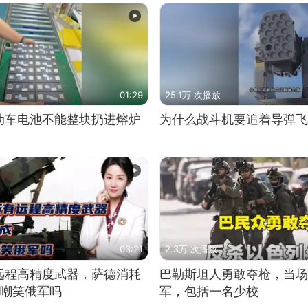
01:29
25.1万 次播放
动车电池不能整块扔进熔炉
为什么战斗机要追着导弹飞
03:21
2.3万 次播放
远程高精度武器，萨德消耗
巴勒斯坦人勇敢夺枪，当场
敢嘲笑俄军吗
军，包括一名少校