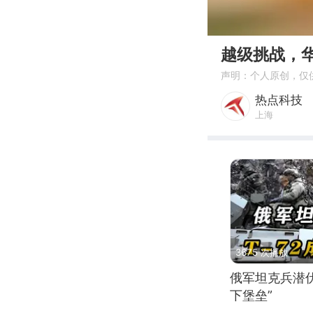
00:00
越级挑战，华
声明：个人原创，仅
热点科技
上海
3675 次播放
俄军坦克兵潜伏
下堡垒”