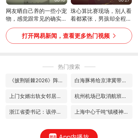
网友晒自己养的一些小宠
珠心算比赛现场，别人看
物，感觉跟常见的确实有
着都紧张，男孩却全程气
些不一样
定神闲、从容作答，最终
拿下冠军。网友：这淡定
打开网易新闻，查看更多热门视频
的样子，一看就是有实
力！（人民日报）
热门搜索
《披荆斩棘2026》阵容官宣
白海豚将给京津冀带来大暴雨
上门女婿出轨女邻居多年被判重婚罪
杭州机场已取消航班388架次
浙江省委书记：该停下的坚决停下来
上海中心千吨“镇楼神器”摆动明显
App内播放