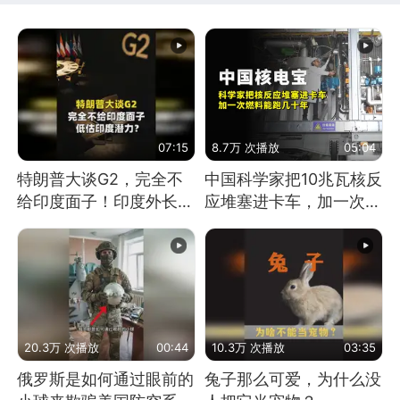
07:15
8.7万 次播放
05:04
特朗普大谈G2，完全不
中国科学家把10兆瓦核反
给印度面子！印度外长：
应堆塞进卡车，加一次燃
低估印度潜力
料能跑几十年
20.3万 次播放
00:44
10.3万 次播放
03:35
俄罗斯是如何通过眼前的
兔子那么可爱，为什么没