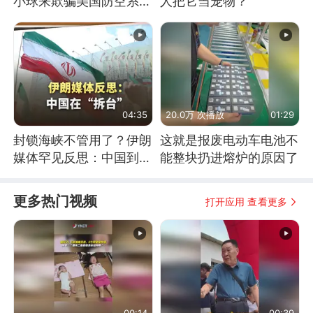
小球来欺骗美国防空系统
人把它当宠物？
的
04:35
20.0万 次播放
01:29
封锁海峡不管用了？伊朗
这就是报废电动车电池不
媒体罕见反思：中国到底
能整块扔进熔炉的原因了
是不是在"拆台"
更多热门视频
打开应用 查看更多
00:14
00:39