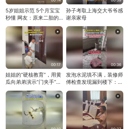
5岁姐姐示范 5个月宝宝
孙子考取上海交大爷爷感
秒懂 网友：原来二胎的
谢亲家母
快乐长这样
00:17
00:36
姐姐的“硬核教育”，用黄
发泡水泥填不满，装修师
瓜向弟弟演示“门夹手”，
傅检查发现漏到楼下：出
网友：果然言传不如身
风口未延伸到外墙
教！
00:10
00:27