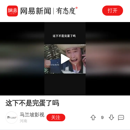
打开
Play
00:00
01:01
En
这下不是完蛋了吗
fu
马兰坡影视
关注
9
河南