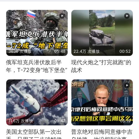
3636 次播放
05:48
22.4万 次播放
00:52
俄军坦克兵潜伏敌后半
现代火炮之“打完就跑”的
年，T-72变身“地下堡垒”
战术
11.6万 次播放
09:47
05:19
美国太空部队第一次出
普京绝对后悔同意修中吉