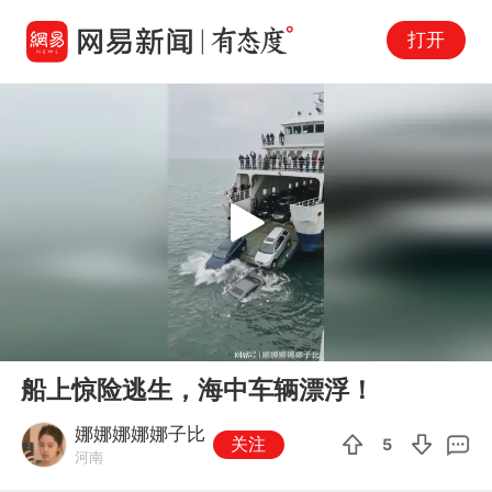
打开
Play
00:00
00:10
En
船上惊险逃生，海中车辆漂浮！
fu
娜娜娜娜娜子比
关注
5
河南