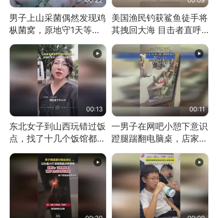
男子上山采菌偶然发现鸡
美国渔民钓获鲨鱼徒手将
枞菌窝，原地守1天等它
其拽回大海 目击者直呼
长大：挖了140多朵
震惊 （视频来源：参考
消息）
00:13
00:11
东北女子到山西玩错过饭
一男子在网吧小憩下意识
点，找了十几个饭馆都没
蹬腿踹翻电脑桌，店家3
开门：午休到几点
台显示器与机械臂损坏
00:20
00:09