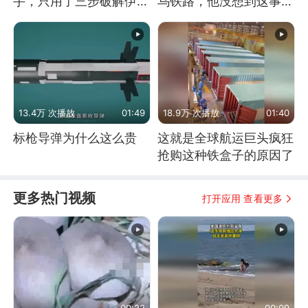
手，只用了三步破解伊朗
乌铁路，他没想到这事会
防空
闹这么大
13.4万 次播放
01:49
18.9万 次播放
01:40
标枪导弹为什么这么贵
这就是全球航运巨头疯狂
抢购这种铁盒子的原因了
更多热门视频
打开应用 查看更多
00:22
00:09