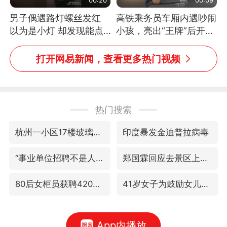
男子偶遇路灯螺丝发红
高铁乘务员车厢内遇吵闹
以为是小灯 却发现能点
小孩，亮出“王牌”后开启
燃香烟 当事人：已报警
一键静音
处理
打开网易新闻，查看更多热门视频
热门搜索
杭州一小区17楼玻璃幕墙爆裂
印度暴发金迪普拉病毒
“事业单位招聘不是人情买卖”
郑国霖回应去景区上班被保安拦下
80后女柜员获聘4200亿银行副行长
41岁女子为鼓励女儿考上985研究生
App内播放