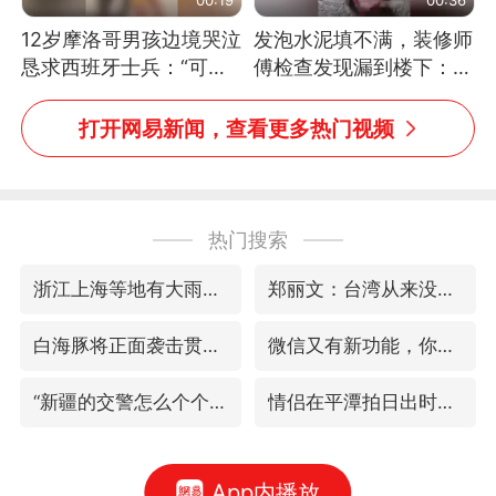
12岁摩洛哥男孩边境哭泣
发泡水泥填不满，装修师
恳求西班牙士兵：“可不
傅检查发现漏到楼下：出
可以不要把我遣返回国”
风口未延伸到外墙
打开网易新闻，查看更多热门视频
热门搜索
浙江上海等地有大雨或暴雨
郑丽文：台湾从来没有“独立”过
白海豚将正面袭击贯穿浙江
微信又有新功能，你可以“撤回”你的撤回了！
“新疆的交警怎么个个像我妈”
情侣在平潭拍日出时坠崖致一死一伤
App内播放