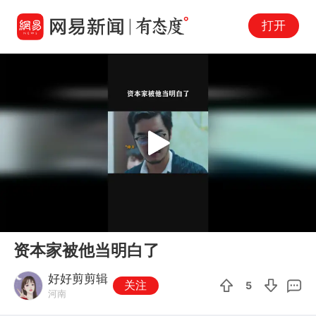
打开
Play
00:00
00:56
En
资本家被他当明白了
fu
好好剪剪辑
关注
5
河南