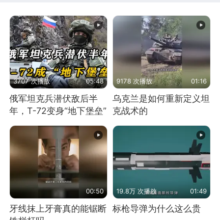
3707 次播放
05:48
9178 次播放
01:16
俄军坦克兵潜伏敌后半
乌克兰是如何重新定义坦
年，T-72变身“地下堡垒”
克战术的
00:50
19.8万 次播放
01:49
牙线抹上牙膏真的能锯断
标枪导弹为什么这么贵