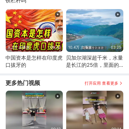
铁栏杆吗
9.2万 次播放
06:42
10.4万 次播放
03:25
中国资本是怎样在印度虎
贝加尔湖深超千米，水量
口拔牙的
是长江的25倍，里面的
鱼究竟有多大？
更多热门视频
打开应用 查看更多
00:12
00:14