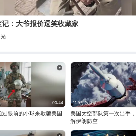
宝记：大爷报价逗笑收藏家
阳光
00:44
11.9万 次播放
通过眼前的小球来欺骗美国
美国太空部队第一次出手，
解伊朗防空