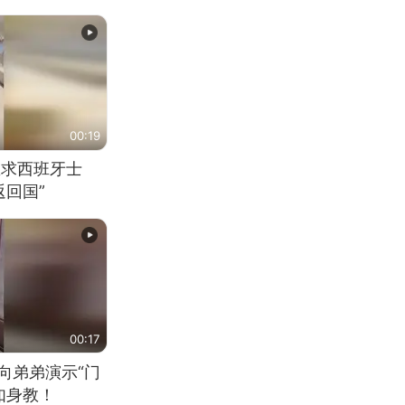
00:19
恳求西班牙士
回国”
00:17
向弟弟演示“门
如身教！