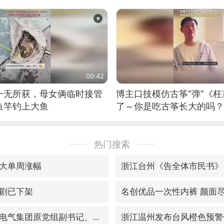
00:42
一无所获，母女俩临时接管
博主口技模仿古筝“弹”《枉
鱼竿钓上大鱼
了～你是吃古筝长大的吗？
位考级不带古筝的选手。”
日电讯）
热门搜索
大单周涨幅
浙江台州《告全体市民书》
剧已下架
名创优品一次性内裤 颜面
视频丨中国东方电气集团原党组副书记、董事宋致远被查
浙江温州发布台风橙色预警