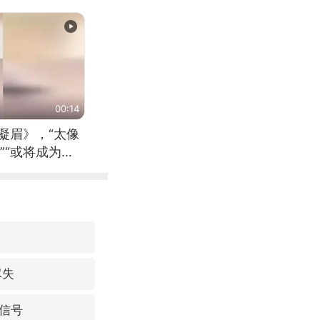
00:14
凝眉》，“太像
”“或将成为首
（来源：新华每
尽失
信号