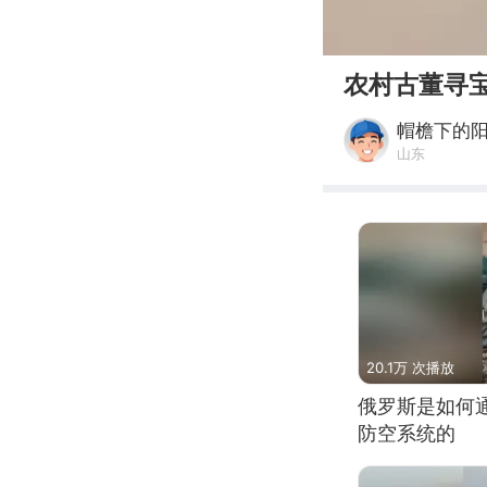
00:00
农村古董寻
帽檐下的
山东
20.1万 次播放
俄罗斯是如何
防空系统的