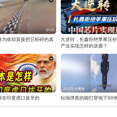
01:01
林为啥却直接把它粉碎的真
大逆转，长鑫拒绝苹果压价
产业实现怎样的逆袭？
06:42
32.0万 次播放
样在印度虎口拔牙的
钻地弹真的能打穿地下60