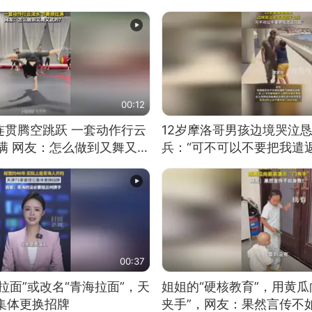
00:12
连贯腾空跳跃 一套动作行云
12岁摩洛哥男孩边境哭泣
满 网友：怎么做到又舞又武
兵：“可不可以不要把我遣返
00:37
拉面”或改名“青海拉面”，天
姐姐的“硬核教育”，用黄瓜
集体更换招牌
夹手”，网友：果然言传不