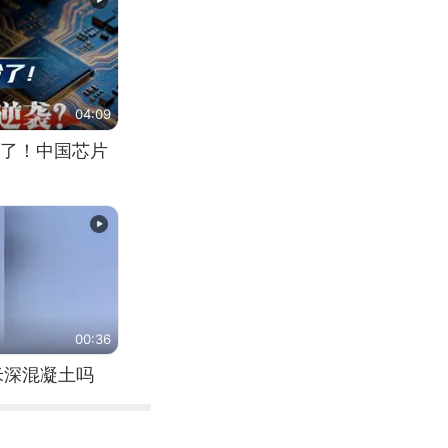
04:09
了！中国芯片
00:36
米深混凝土吗