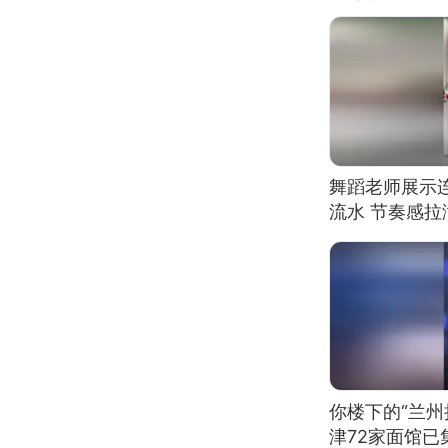
舞蹈老师展示
流水 节奏感拉
的？
你楼下的“兰州
津72家面馆已