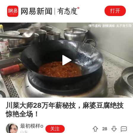
打开
Play
00:00
05:20
En
川菜大师28万年薪秘技，麻婆豆腐绝技
fu
惊艳全场！
最初模样o
关注
28
山东