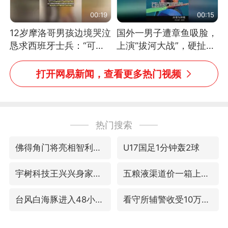
00:19
00:15
12岁摩洛哥男孩边境哭泣
国外一男子遭章鱼吸脸，
恳求西班牙士兵：“可不
上演“拔河大战”，硬扯加
可以不要把我遣返回国”
铁棒敲打方才挣脱
打开网易新闻，查看更多热门视频
热门搜索
佛得角门将亮相智利俱乐部主场
U17国足1分钟轰2球
宇树科技王兴兴身家有望超200亿元
五粮液渠道价一箱上涨近百元
台风白海豚进入48小时警戒线
看守所辅警收受10万获刑1年