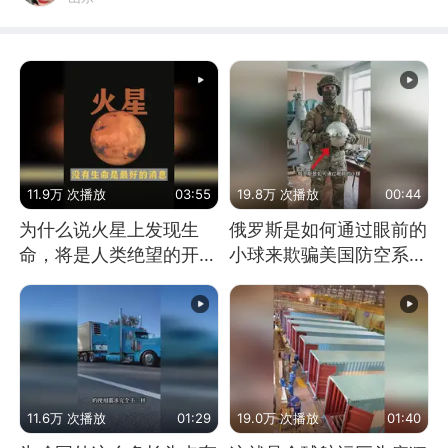
11.9万 次播放
03:55
19.8万 次播放
00:44
为什么说火星上发现生
俄罗斯是如何通过眼前的
命，将是人类绝望的开
小球来欺骗美国防空系统
始？
的
11.6万 次播放
01:29
19.0万 次播放
01:40