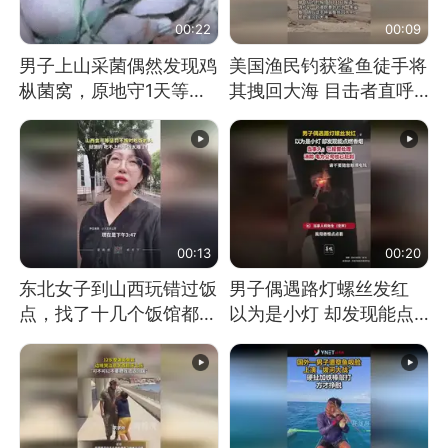
00:22
00:09
男子上山采菌偶然发现鸡
美国渔民钓获鲨鱼徒手将
枞菌窝，原地守1天等它
其拽回大海 目击者直呼
长大：挖了140多朵
震惊 （视频来源：参考
消息）
00:13
00:20
东北女子到山西玩错过饭
男子偶遇路灯螺丝发红
点，找了十几个饭馆都没
以为是小灯 却发现能点
开门：午休到几点
燃香烟 当事人：已报警
处理