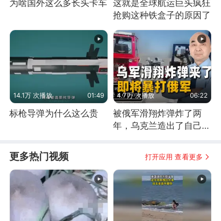
为啥国外这么多长头卡车
这就是全球航运巨头疯狂
抢购这种铁盒子的原因了
14.1万 次播放
01:49
4.7万 次播放
06:22
标枪导弹为什么这么贵
被俄军滑翔炸弹炸了两
年，乌克兰造出了自己
的“空中长臂”
更多热门视频
打开应用 查看更多