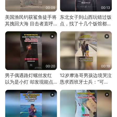
00:09
00:13
美国渔民钓获鲨鱼徒手将
东北女子到山西玩错过饭
其拽回大海 目击者直呼
点，找了十几个饭馆都没
震惊 （视频来源：参考
开门：午休到几点
消息）
00:20
00:19
男子偶遇路灯螺丝发红
12岁摩洛哥男孩边境哭泣
以为是小灯 却发现能点
恳求西班牙士兵：“可不
燃香烟 当事人：已报警
可以不要把我遣返回国”
处理