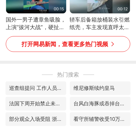
00:15
00:12
国外一男子遭章鱼吸脸，
轿车后备箱放桶装水引燃
上演“拔河大战”，硬扯加
纸壳，车主发现直呼太危
铁棒敲打方才挣脱
险，“拍出来让大家都避
免这个危险”
打开网易新闻，查看更多热门视频
热门搜索
巡查组提问 工作人员偷用手机查答案
维尼修斯续约皇马
法国下周开始禁止未经同意的电话营销
台风白海豚或吞掉台风鲸鱼
部分观众入场受阻 浙江省博物馆致歉
看守所辅警收受10万获刑1年