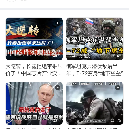
04:09
3642 次播放
05:48
大逆转，长鑫拒绝苹果压
俄军坦克兵潜伏敌后半
价了！中国芯片产业实现
年，T-72变身“地下堡垒”
怎样的逆袭？
03:06
05:25