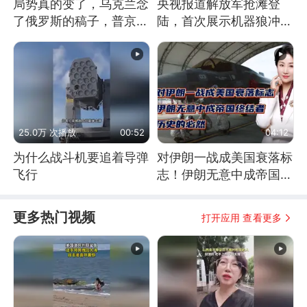
局势真的变了，乌克兰念
央视报道解放军抢滩登
了俄罗斯的稿子，普京说
陆，首次展示机器狼冲
战胜自己就是胜利
滩！传统登陆彻底终结
25.0万 次播放
00:52
04:12
为什么战斗机要追着导弹
对伊朗一战成美国衰落标
飞行
志！伊朗无意中成帝国终
结者！历史的必然
更多热门视频
打开应用 查看更多