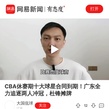
打开
Play
00:00
03:59
En
CBA休赛期十大球星合同到期！广东全
fu
力追逐两人冲冠，杜锋摊牌
大国侃球
关注
12
江苏