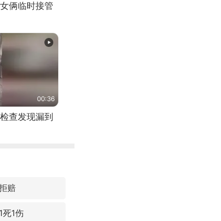
女俩临时接管
00:36
检查发现漏到
拒赔
1死1伤