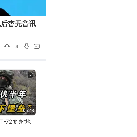
02:57
Enter
此后杳无音讯
fullscreen
4
05:48
-72变身“地