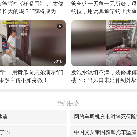
筝“弹”《枉凝眉》，“太像
爸爸钓一天鱼一无所获，母
长大的吗？”“或将成为首
钓位，用玩具鱼竿钓上大鱼
筝的选手。”（来源：新华每
00:17
育”，用黄瓜向弟弟演示“门
发泡水泥填不满，装修师傅
：果然言传不如身教！
楼下：出风口未延伸到外墙
热门搜索
地震
网约车司机充电时猝死保险
了吗
中国父女泰国骑摩托车坠崖