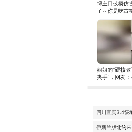
博主口技模仿古
了～你是吃古筝
位考级不带古
日电讯）
姐姐的“硬核教
夹手”，网友
四川宜宾3.4级
伊斯兰版北约来