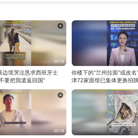
00:19
男孩边境哭泣恳求西班牙士
你楼下的“兰州拉面”或改名
不要把我遣返回国”
津72家面馆已集体更换招
00:14