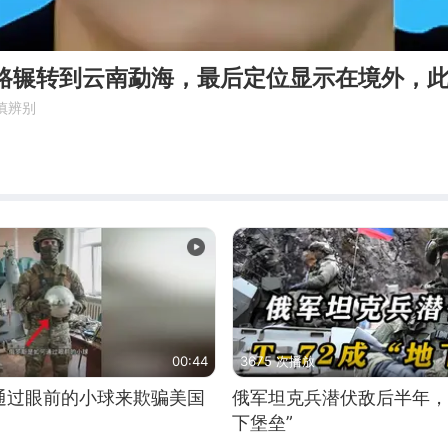
一路辗转到云南勐海，最后定位显示在境外，
慎辨别
00:44
3675 次播放
通过眼前的小球来欺骗美国
俄军坦克兵潜伏敌后半年，T
下堡垒”