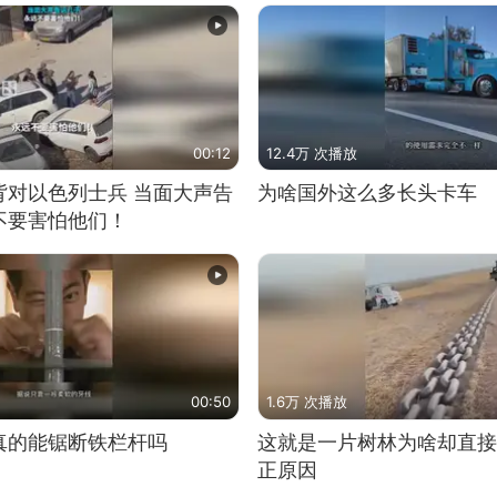
00:12
12.4万 次播放
背对以色列士兵 当面大声告
为啥国外这么多长头卡车
不要害怕他们！
00:50
1.6万 次播放
真的能锯断铁栏杆吗
这就是一片树林为啥却直接
正原因