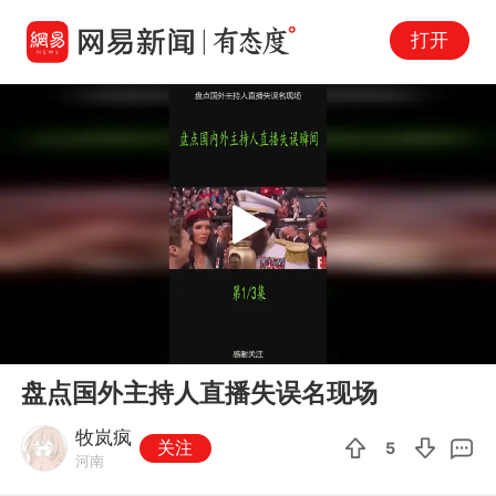
打开
Play
00:00
04:03
En
盘点国外主持人直播失误名现场
fu
牧岚疯
关注
5
河南