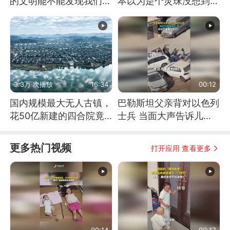
的文明能不能发现我们存
本以为是个灵珠没想到是
在过？
魔丸
3.3万 次播放
16:34
00:12
国内规模最大无人古镇，
巴勒斯坦父亲背对以色列
花50亿新建的四合院竟
士兵 当面大声告诉儿
没人住，发生了啥
子：永远不要害怕他们！
更多热门视频
打开应用 查看更多
00:14
00:17