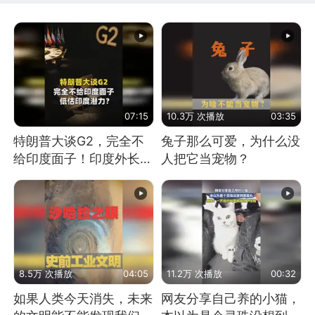
07:15
10.3万 次播放
03:35
特朗普大谈G2，完全不
兔子那么可爱，为什么没
给印度面子！印度外长：
人把它当宠物？
低估印度潜力
8.5万 次播放
04:05
11.2万 次播放
00:32
如果人类今天消失，未来
网友分享自己养的小猫，