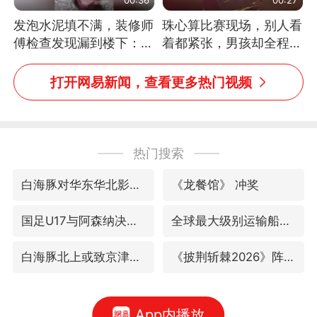
发泡水泥填不满，装修师
珠心算比赛现场，别人看
傅检查发现漏到楼下：出
着都紧张，男孩却全程气
风口未延伸到外墙
定神闲、从容作答，最终
拿下冠军。网友：这淡定
打开网易新闻，查看更多热门视频
的样子，一看就是有实
力！（人民日报）
热门搜索
白海豚对华东华北影响会大于巴威
《龙餐馆》 冲奖
国足U17与阿森纳决赛取消 并列冠军
全球最大级别运输船通过长江大桥
白海豚北上或致京津冀暴雨
《披荆斩棘2026》阵容官宣
App内播放