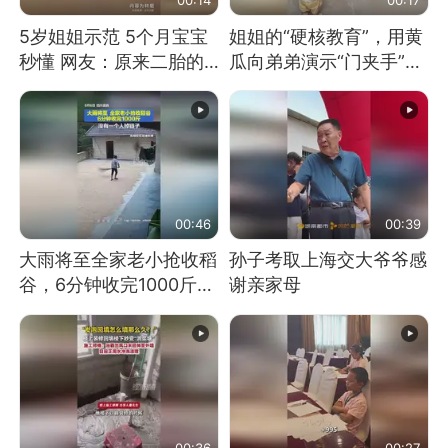
5岁姐姐示范 5个月宝宝
姐姐的“硬核教育”，用黄
秒懂 网友：原来二胎的
瓜向弟弟演示“门夹手”，
快乐长这样
网友：果然言传不如身
教！
00:46
00:39
大雨将至全家老小抢收稻
孙子考取上海交大爷爷感
谷，6分钟收完1000斤，
谢亲家母
没有一个人掉链子
00:36
00:27