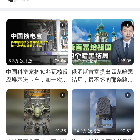
8.3万 次播放
05:04
3.0万 次播放
06:05
中国科学家把10兆瓦核反
俄罗斯首富提出四条暗黑
应堆塞进卡车，加一次燃
结局，最不坏的那条路是
料能跑几十年
通向东方
01:36
24.9万 次播放
00:52