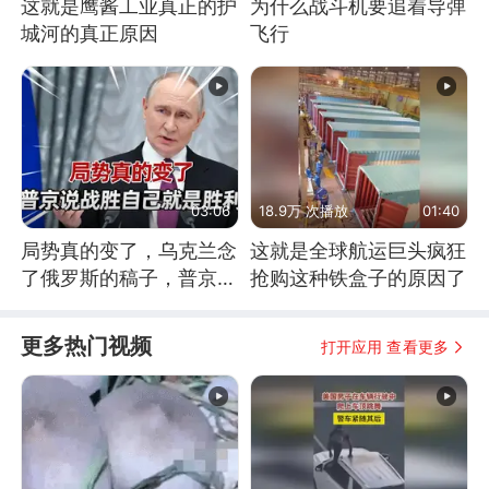
这就是鹰酱工业真正的护
为什么战斗机要追着导弹
城河的真正原因
飞行
03:06
18.9万 次播放
01:40
局势真的变了，乌克兰念
这就是全球航运巨头疯狂
了俄罗斯的稿子，普京说
抢购这种铁盒子的原因了
战胜自己就是胜利
更多热门视频
打开应用 查看更多