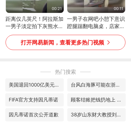
00:21
00:11
距离仅几英尺！阿拉斯加
一男子在网吧小憩下意识
一男子淡定拍下灰熊水中
蹬腿踹翻电脑桌，店家3
捕食鲑鱼全程
台显示器与机械臂损坏
打开网易新闻，查看更多热门视频
热门搜索
美国退回1000亿美元关税
台风白海豚可能在浙江登陆
FIFA官方支持因凡蒂诺
顾客结账把钱扔地上 服务员霸气扔回
因凡蒂诺首次公开道歉
38岁山东财大教授刘海明逝世