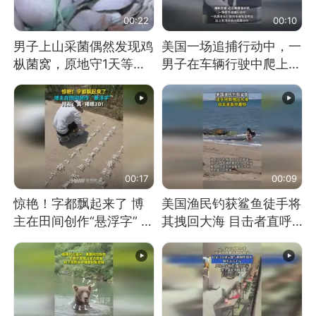
00:22
00:10
男子上山采菌偶然发现鸡
美国一场追捕行动中，一
枞菌窝，原地守1天等它
男子在车辆行驶中爬上车
长大：挖了140多朵
顶跳舞。（新京报）
00:17
00:09
惊艳！字都飘起来了 博
美国渔民钓获鲨鱼徒手将
主在田间创作“悬浮字” 网
其拽回大海 目击者直呼
友：真·裸眼3D！
震惊 （视频来源：参考
消息）