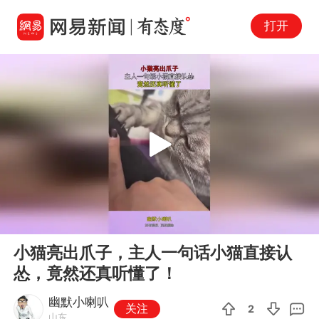
打开
Play
00:00
00:12
En
小猫亮出爪子，主人一句话小猫直接认
fu
怂，竟然还真听懂了！
幽默小喇叭
关注
2
山东