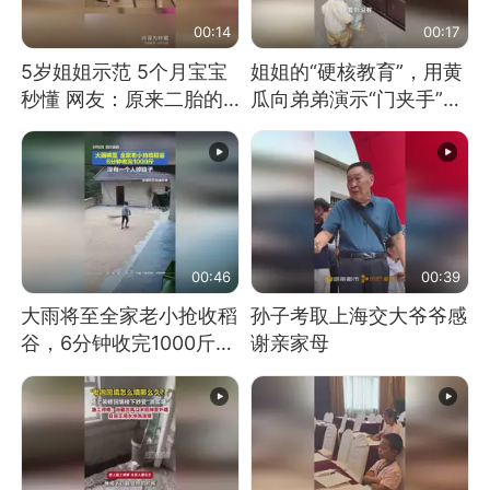
00:14
00:17
5岁姐姐示范 5个月宝宝
姐姐的“硬核教育”，用黄
秒懂 网友：原来二胎的
瓜向弟弟演示“门夹手”，
快乐长这样
网友：果然言传不如身
教！
00:46
00:39
大雨将至全家老小抢收稻
孙子考取上海交大爷爷感
谷，6分钟收完1000斤，
谢亲家母
没有一个人掉链子