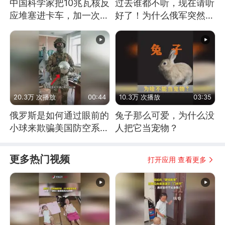
中国科学家把10兆瓦核反
过去谁都不听，现在请听
应堆塞进卡车，加一次燃
好了！为什么俄军突然强
料能跑几十年
硬起来了？
20.3万 次播放
00:44
10.3万 次播放
03:35
俄罗斯是如何通过眼前的
兔子那么可爱，为什么没
小球来欺骗美国防空系统
人把它当宠物？
的
更多热门视频
打开应用 查看更多