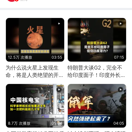
12.5万 次播放
03:55
07:15
为什么说火星上发现生
特朗普大谈G2，完全不
命，将是人类绝望的开
给印度面子！印度外长：
始？
低估印度潜力
8.7万 次播放
05:04
04:05