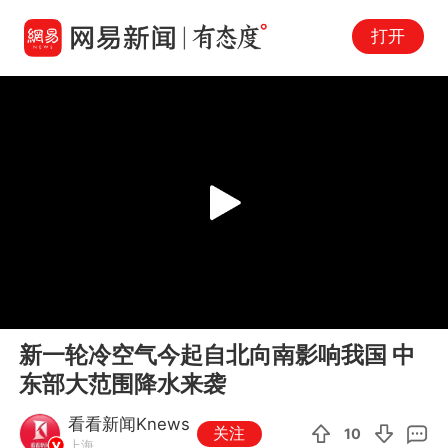
打开
Play
00:00
00:58
En
新一轮冷空气今起自北向南影响我国 中
fu
东部大范围降水来袭
看看新闻Knews
关注
10
上海