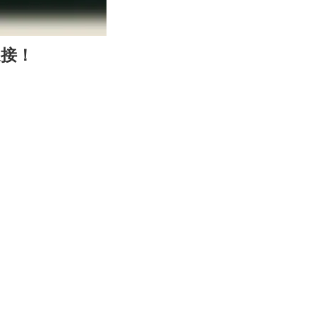
00:14
Enter
迎接！
fullscreen