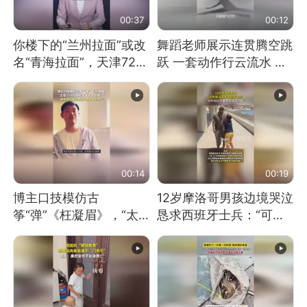
00:37
00:12
你楼下的“兰州拉面”或改
舞蹈老师展示连贯腾空跳
名“青海拉面”，天津72家
跃 一套动作行云流水 节
面馆已集体更换招牌
奏感拉满 网友：怎么做
到又舞又武的？
00:14
00:19
博主口技模仿古
12岁摩洛哥男孩边境哭泣
筝“弹”《枉凝眉》，“太
恳求西班牙士兵：“可不
像了～你是吃古筝长大的
可以不要把我遣返回国”
吗？”“或将成为首位考级
不带古筝的选手。”（来
源：新华每日电讯）