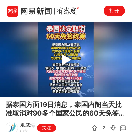
打开
Play
00:00
00:06
En
据泰国方面19日消息，泰国内阁当天批
fu
准取消对90多个国家公民的60天免签入
境政策，恢复为之前的入境标...
观威海
关注
2
山东