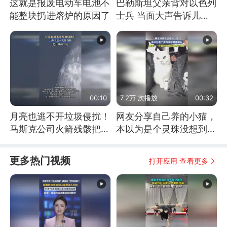
这就是报废电动车电池不
巴勒斯坦父亲背对以色列
能整块扔进熔炉的原因了
士兵 当面大声告诉儿
子：永远不要害怕他们！
00:10
7.2万 次播放
00:32
月亮也逃不开垃圾侵扰！
网友分享自己养的小猫，
马斯克公司火箭残骸把月
本以为是个灵珠没想到是
球撞个坑
魔丸
更多热门视频
打开应用 查看更多