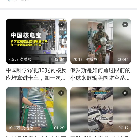
8.5万 次播放
05:04
20.1万 次播放
00:44
中国科学家把10兆瓦核反
俄罗斯是如何通过眼前的
应堆塞进卡车，加一次燃
小球来欺骗美国防空系统
料能跑几十年
的
19.9万 次播放
01:29
00:12