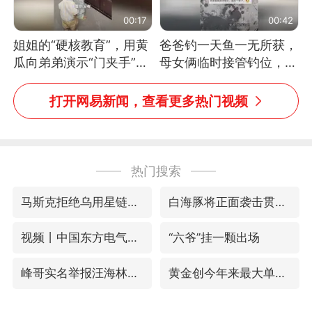
00:17
00:42
姐姐的“硬核教育”，用黄
爸爸钓一天鱼一无所获，
瓜向弟弟演示“门夹手”，
母女俩临时接管钓位，用
网友：果然言传不如身
玩具鱼竿钓上大鱼
教！
打开网易新闻，查看更多热门视频
热门搜索
马斯克拒绝乌用星链打击俄境内目标
白海豚将正面袭击贯穿浙江
视频丨中国东方电气集团原党组副书记、董事宋致远被查
“六爷”挂一颗出场
峰哥实名举报汪海林偷税漏税
黄金创今年来最大单周涨幅