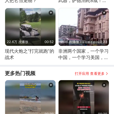
人把它当宠物？
武器，萨德消耗8成！美
国还敢嘲笑俄军吗
22.6万 次播放
00:52
9198 次播放
03:23
现代火炮之“打完就跑”的
非洲两个国家，一个学习
战术
中国，一个学习美国，结
果怎么样了？
更多热门视频
打开应用 查看更多
00:09
00:20