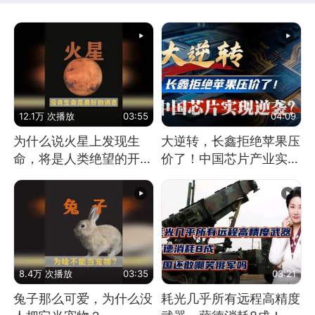
12.1万 次播放
03:55
04:09
为什么说火星上发现生
大逆转，长鑫拒绝苹果压
命，将是人类绝望的开
价了！中国芯片产业实现
始？
怎样的逆袭？
8.4万 次播放
03:35
03:21
兔子那么可爱，为什么没
耗光几乎所有远程高精度