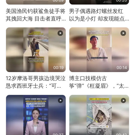
美国渔民钓获鲨鱼徒手将
男子偶遇路灯螺丝发红
其拽回大海 目击者直呼
以为是小灯 却发现能点
震惊 （视频来源：参考
燃香烟 当事人：已报警
消息）
处理
00:19
00:14
12岁摩洛哥男孩边境哭泣
博主口技模仿古
恳求西班牙士兵：“可不
筝“弹”《枉凝眉》，“太
可以不要把我遣返回国”
像了～你是吃古筝长大的
吗？”“或将成为首位考级
不带古筝的选手。”（来
源：新华每日电讯）
00:37
00:42