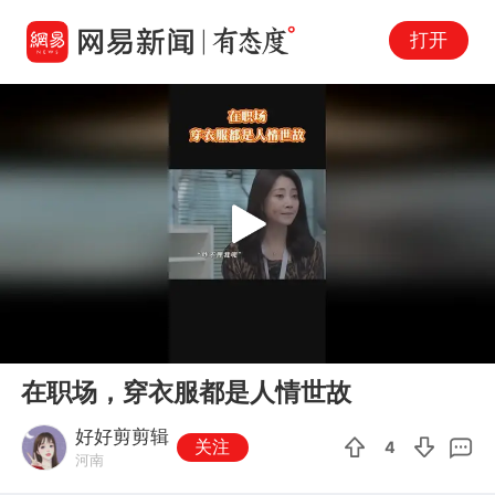
打开
Play
00:00
00:49
En
在职场，穿衣服都是人情世故
fu
好好剪剪辑
关注
4
河南