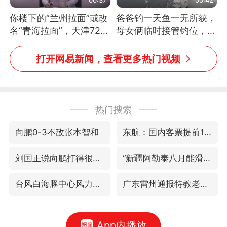
你楼下的“兰州拉面”或改
爸爸钓一天鱼一无所获，
名“青海拉面”，天津72家
母女俩临时接管钓位，用
面馆已集体更换招牌
玩具鱼竿钓上大鱼
打开网易新闻，查看更多热门视频
热门搜索
向鹏0-3不敌张本智和
东航：国内客票提前14天免费退改
刘国正说向鹏打得很窝囊
“新疆阿勒泰八月能滑雪”不实
台风白海豚中心风力增强
广东雷州通报特教老师招聘违规事件
App内播放