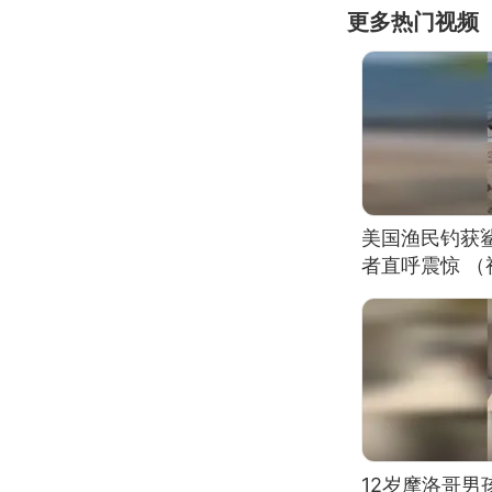
更多热门视频
美国渔民钓获
者直呼震惊 
12岁摩洛哥