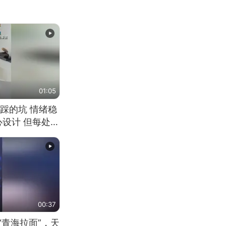
01:05
踩的坑 情绪稳
心设计 但每处都
笑 但看到洗手盆
00:37
“青海拉面”，天