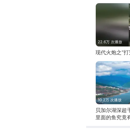
22.6万 次播放
现代火炮之“打
10.2万 次播放
贝加尔湖深超
里面的鱼究竟