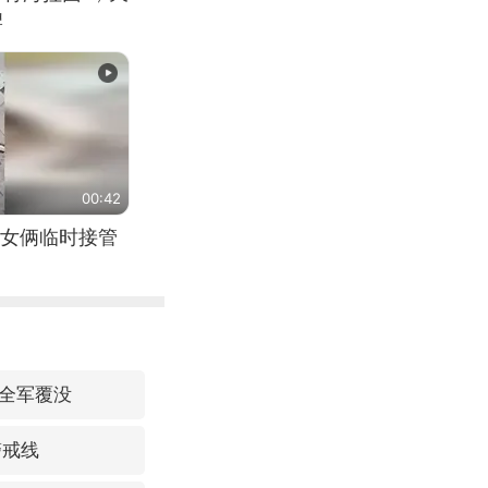
牌
00:42
女俩临时接管
单全军覆没
警戒线