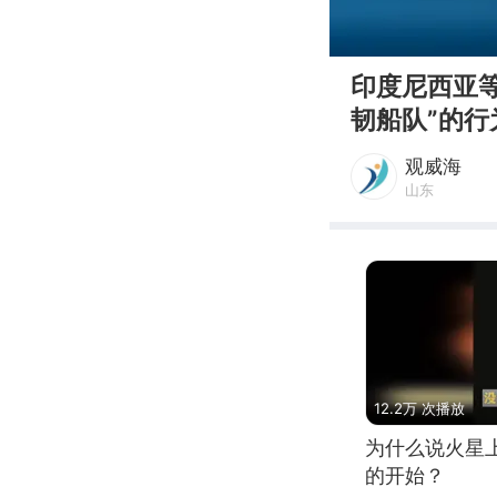
00:00
印度尼西亚等
韧船队”的行为
观威海
山东
12.2万 次播放
为什么说火星
的开始？