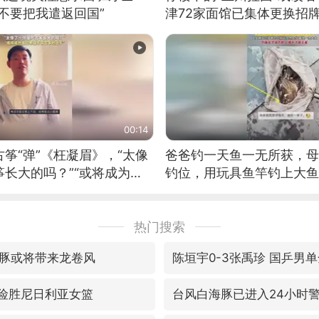
不要把我遣返回国”
津72家面馆已集体更换招
00:14
筝“弹”《枉凝眉》，“太像
爸爸钓一天鱼一无所获，母
长大的吗？”“或将成为首
钓位，用玩具鱼竿钓上大鱼
筝的选手。”（来源：新华每
热门搜索
豚或将带来龙卷风
陈垣宇0-3张禹珍 国乒男
7险胜尼日利亚女篮
台风白海豚已进入24小时