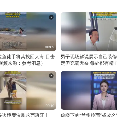
00:09
鲨鱼徒手将其拽回大海 目击
男子现场解说展示自己装修
（视频来源：参考消息）
定但充满无奈 每处都有精
有瑕疵 网友：一开始我没
我没绷住
00:19
男孩边境哭泣恳求西班牙士
你楼下的“兰州拉面”或改名