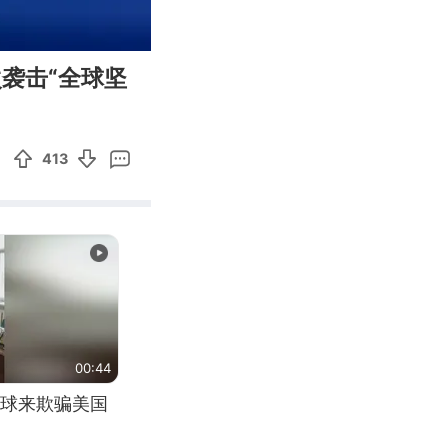
00:08
Enter
袭击“全球坚
fullscreen
413
00:44
球来欺骗美国