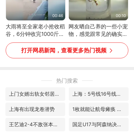
00:46
00:10
大雨将至全家老小抢收稻
网友晒自己养的一些小宠
谷，6分钟收完1000斤，
物，感觉跟常见的确实有
没有一个人掉链子
些不一样
打开网易新闻，查看更多热门视频
热门搜索
上门女婿出轨女邻居多年被判重婚罪
上海：5号线16号线浦江线全线停运
上海有出现龙卷潜势
1枚就能让航母瘫痪 轰-6J实力有多强
王艺迪2-4不敌张本美和止步4强
国足U17与阿森纳决赛取消 并列冠军