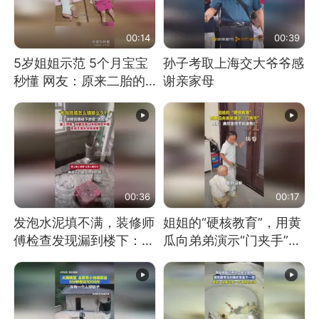
00:14
00:39
5岁姐姐示范 5个月宝宝
孙子考取上海交大爷爷感
秒懂 网友：原来二胎的
谢亲家母
快乐长这样
00:36
00:17
发泡水泥填不满，装修师
姐姐的“硬核教育”，用黄
傅检查发现漏到楼下：出
瓜向弟弟演示“门夹手”，
风口未延伸到外墙
网友：果然言传不如身
教！