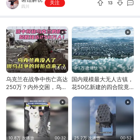
关注
13
四川
08:09
3.3万 次播放
16:34
乌克兰在战争中伤亡高达
国内规模最大无人古镇，
250万？内外交困，乌克
花50亿新建的四合院竟
兰这下真没人了！
没人住，发生了啥
10.8万 次播放
00:32
25.2万 次播放
00:52