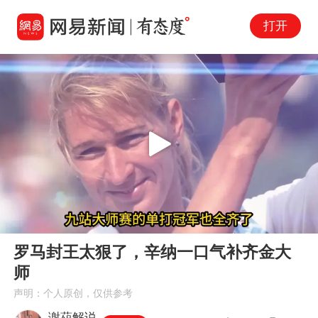
打开
Play
00:00
02:23
En
罗马封王太狠了，辛纳一口气补齐金大
fu
师
声明：个人原创，仅供参考
谢葅解说