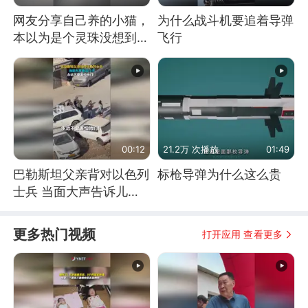
网友分享自己养的小猫，
为什么战斗机要追着导弹
本以为是个灵珠没想到是
飞行
魔丸
00:12
21.2万 次播放
01:49
巴勒斯坦父亲背对以色列
标枪导弹为什么这么贵
士兵 当面大声告诉儿
子：永远不要害怕他们！
更多热门视频
打开应用 查看更多