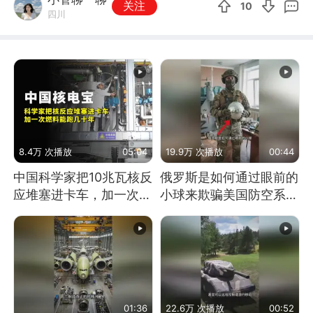
关注
10
四川
8.4万 次播放
05:04
19.9万 次播放
00:44
中国科学家把10兆瓦核反
俄罗斯是如何通过眼前的
应堆塞进卡车，加一次燃
小球来欺骗美国防空系统
料能跑几十年
的
01:36
22.6万 次播放
00:52