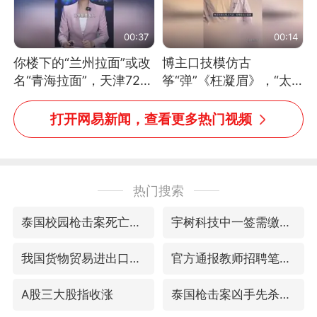
00:37
00:14
你楼下的“兰州拉面”或改
博主口技模仿古
名“青海拉面”，天津72家
筝“弹”《枉凝眉》，“太
面馆已集体更换招牌
像了～你是吃古筝长大的
吗？”“或将成为首位考级
打开网易新闻，查看更多热门视频
不带古筝的选手。”（来
源：新华每日电讯）
热门搜索
泰国校园枪击案死亡人数升至7人
宇树科技中一签需缴款7.54万元
我国货物贸易进出口超30万亿元
官方通报教师招聘笔试前13名被淘汰
A股三大股指收涨
泰国枪击案凶手先杀祖父母后行凶