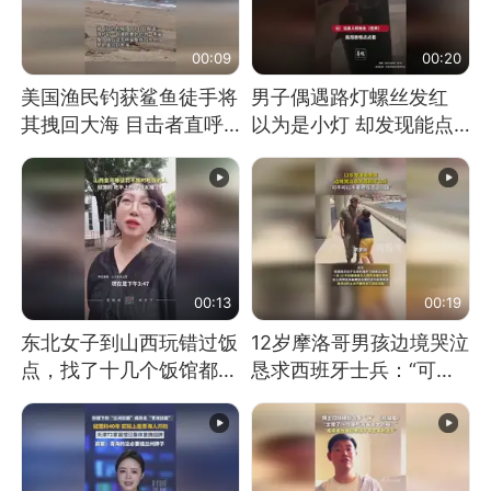
00:09
00:20
美国渔民钓获鲨鱼徒手将
男子偶遇路灯螺丝发红
其拽回大海 目击者直呼
以为是小灯 却发现能点
震惊 （视频来源：参考
燃香烟 当事人：已报警
消息）
处理
00:13
00:19
东北女子到山西玩错过饭
12岁摩洛哥男孩边境哭泣
点，找了十几个饭馆都没
恳求西班牙士兵：“可不
开门：午休到几点
可以不要把我遣返回国”