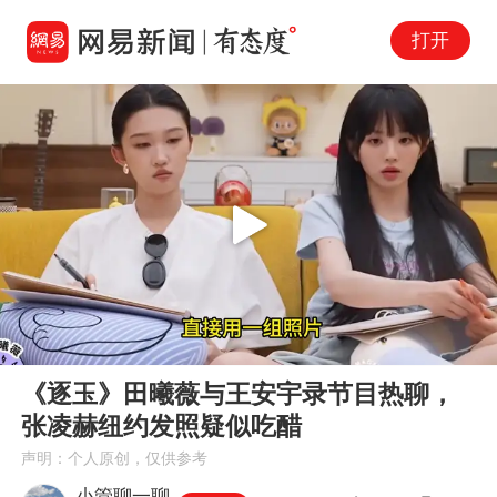
打开
Play
00:00
03:19
En
《逐玉》田曦薇与王安宇录节目热聊，
fu
张凌赫纽约发照疑似吃醋
声明：个人原创，仅供参考
小管聊一聊