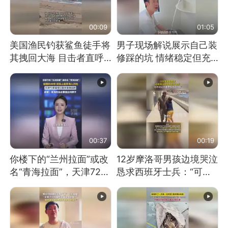
00:09
01:05
美国渔民钓获鲨鱼徒手将
男子现场解说展示自己装
其拽回大海 目击者直呼
修踩的坑 情绪稳定但充
震惊 （视频来源：参考
满无奈 每处都有精心设
消息）
计 但每处都有瑕疵 网
友：一开始我没笑 但看
到洗手盆我没绷住
00:37
00:19
你楼下的“兰州拉面”或改
12岁摩洛哥男孩边境哭泣
名“青海拉面”，天津72家
恳求西班牙士兵：“可不
面馆已集体更换招牌
可以不要把我遣返回国”