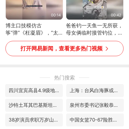
00:14
00:42
博主口技模仿古
爸爸钓一天鱼一无所获，
筝“弹”《枉凝眉》，“太
母女俩临时接管钓位，用
像了～你是吃古筝长大的
玩具鱼竿钓上大鱼
吗？”“或将成为首位考级
打开网易新闻，查看更多热门视频
不带古筝的选手。”（来
源：新华每日电讯）
热门搜索
四川宜宾高县4.9级地震致1死
上海：台风白海豚或将带来龙卷风
沙特土耳其巴基斯坦签署共同防务协议
泉州市委书记张毅恭被查
38岁演员求职万岁山NPC成功
中国女篮70-67险胜尼日利亚女篮