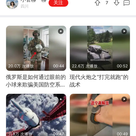
关注
7
四川
20.0万 次播放
00:44
22.6万 次播放
00:52
俄罗斯是如何通过眼前的
现代火炮之“打完就跑”的
小球来欺骗美国防空系统
战术
的
11.8万 次播放
09:47
00:49