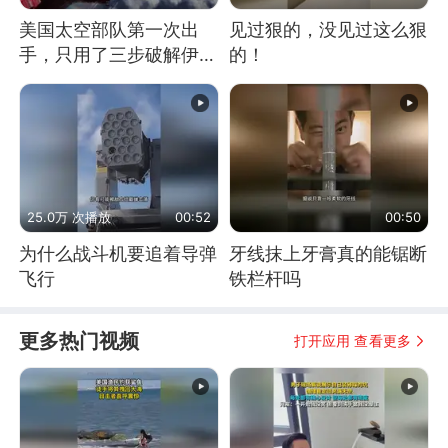
美国太空部队第一次出
见过狠的，没见过这么狠
手，只用了三步破解伊朗
的！
防空
25.0万 次播放
00:52
00:50
为什么战斗机要追着导弹
牙线抹上牙膏真的能锯断
飞行
铁栏杆吗
更多热门视频
打开应用 查看更多