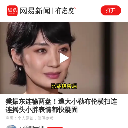
打开
Play
00:00
03:14
En
樊振东连输两盘！遭大小勒布伦横扫连
fu
连摇头小胖表情都快凝固
声明：个人原创，仅供参考
小管聊一聊