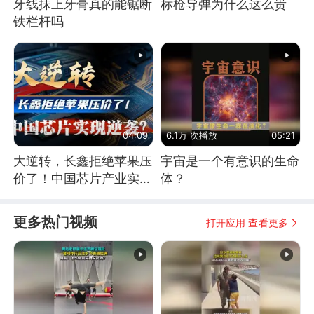
牙线抹上牙膏真的能锯断
标枪导弹为什么这么贵
铁栏杆吗
04:09
6.1万 次播放
05:21
大逆转，长鑫拒绝苹果压
宇宙是一个有意识的生命
价了！中国芯片产业实现
体？
怎样的逆袭？
更多热门视频
打开应用 查看更多