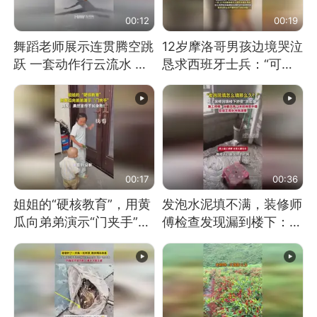
00:12
00:19
舞蹈老师展示连贯腾空跳
12岁摩洛哥男孩边境哭泣
跃 一套动作行云流水 节
恳求西班牙士兵：“可不
奏感拉满 网友：怎么做
可以不要把我遣返回国”
到又舞又武的？
00:17
00:36
姐姐的“硬核教育”，用黄
发泡水泥填不满，装修师
瓜向弟弟演示“门夹手”，
傅检查发现漏到楼下：出
网友：果然言传不如身
风口未延伸到外墙
教！