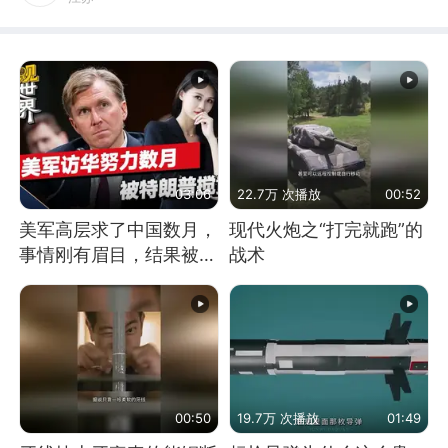
03:06
22.7万 次播放
00:52
美军高层求了中国数月，
现代火炮之“打完就跑”的
事情刚有眉目，结果被特
战术
朗普一个动作搅黄
00:50
19.7万 次播放
01:49