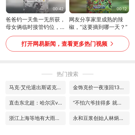
00:42
00:12
爸爸钓一天鱼一无所获，
网友分享家里成熟的辣
母女俩临时接管钓位，用
椒，“这要摘到哪一天？”
玩具鱼竿钓上大鱼
打开网易新闻，查看更多热门视频
热门搜索
马克·艾伦退出斯诺克中国公开赛
金饰克价一夜涨回1300元
直击东北超：哈尔滨vs通辽
“不怕六爷挂得多 就怕六爷挂一颗”
浙江上海等地有大雨或暴雨
永和豆浆创始人林炳生逝世