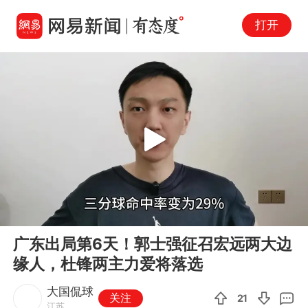
打开
Play
00:00
03:17
En
广东出局第6天！郭士强征召宏远两大边
fu
缘人，杜锋两主力爱将落选
大国侃球
关注
21
江苏