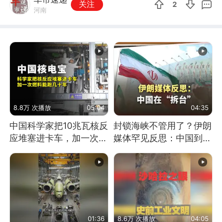
关注
2
河南
8.8万 次播放
05:04
04:35
中国科学家把10兆瓦核反
封锁海峡不管用了？伊朗
应堆塞进卡车，加一次燃
媒体罕见反思：中国到底
料能跑几十年
是不是在"拆台"
01:36
8.6万 次播放
04:05