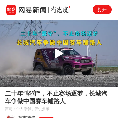
打开
Play
00:00
02:17
En
二十年“坚守”，不止赛场逐梦，长城汽
fu
车争做中国赛车铺路人
声明：个人原创，仅供参考
车市速递