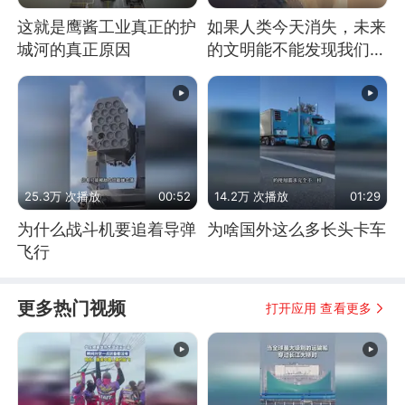
这就是鹰酱工业真正的护
如果人类今天消失，未来
城河的真正原因
的文明能不能发现我们存
在过？
25.3万 次播放
00:52
14.2万 次播放
01:29
为什么战斗机要追着导弹
为啥国外这么多长头卡车
飞行
更多热门视频
打开应用 查看更多