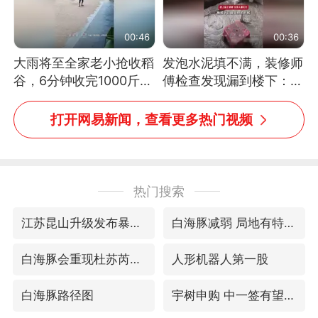
00:46
00:36
大雨将至全家老小抢收稻
发泡水泥填不满，装修师
谷，6分钟收完1000斤，
傅检查发现漏到楼下：出
没有一个人掉链子
风口未延伸到外墙
打开网易新闻，查看更多热门视频
热门搜索
江苏昆山升级发布暴雨红警
白海豚减弱 局地有特大暴雨
白海豚会重现杜苏芮强度吗
人形机器人第一股
白海豚路径图
宇树申购 中一签有望赚20万元