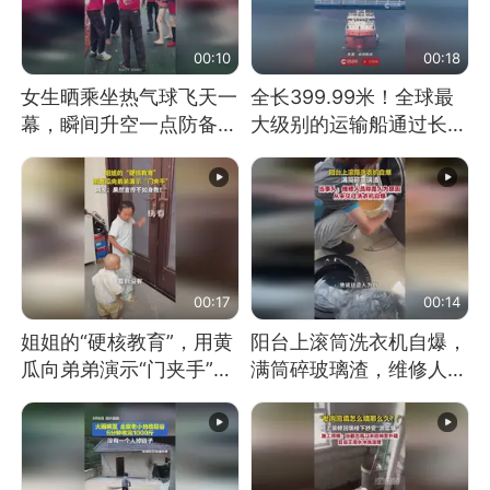
00:10
00:18
女生晒乘坐热气球飞天一
全长399.99米！全球最
幕，瞬间升空一点防备都
大级别的运输船通过长江
没有
大桥这一幕，太震撼了！
00:17
00:14
姐姐的“硬核教育”，用黄
阳台上滚筒洗衣机自爆，
瓜向弟弟演示“门夹手”，
满筒碎玻璃渣，维修人员
网友：果然言传不如身
称是人为原因，从未见过
教！
洗衣机自爆