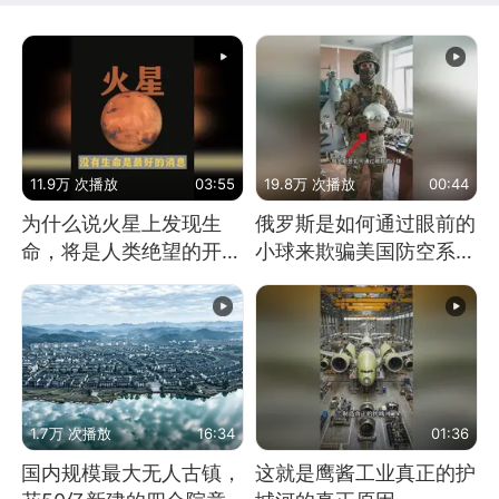
11.9万 次播放
03:55
19.8万 次播放
00:44
为什么说火星上发现生
俄罗斯是如何通过眼前的
命，将是人类绝望的开
小球来欺骗美国防空系统
始？
的
1.7万 次播放
16:34
01:36
国内规模最大无人古镇，
这就是鹰酱工业真正的护