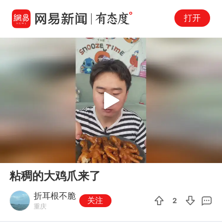
打开
Play
00:00
01:25
En
粘稠的大鸡爪来了
fu
折耳根不脆
关注
2
重庆