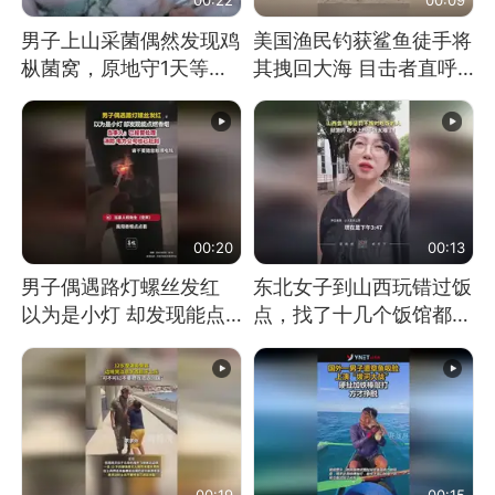
男子上山采菌偶然发现鸡
美国渔民钓获鲨鱼徒手将
枞菌窝，原地守1天等它
其拽回大海 目击者直呼
长大：挖了140多朵
震惊 （视频来源：参考
消息）
00:20
00:13
男子偶遇路灯螺丝发红
东北女子到山西玩错过饭
以为是小灯 却发现能点
点，找了十几个饭馆都没
燃香烟 当事人：已报警
开门：午休到几点
处理
00:19
00:15