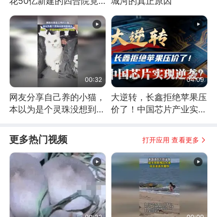
花50亿新建的四合院竟
城河的真正原因
没人住，发生了啥
00:32
04:09
网友分享自己养的小猫，
大逆转，长鑫拒绝苹果压
本以为是个灵珠没想到是
价了！中国芯片产业实现
魔丸
怎样的逆袭？
更多热门视频
打开应用 查看更多
00:22
00:09