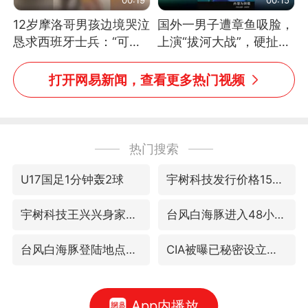
12岁摩洛哥男孩边境哭泣
国外一男子遭章鱼吸脸，
恳求西班牙士兵：“可不
上演“拔河大战”，硬扯加
可以不要把我遣返回国”
铁棒敲打方才挣脱
打开网易新闻，查看更多热门视频
热门搜索
U17国足1分钟轰2球
宇树科技发行价格150.80元/股
宇树科技王兴兴身家有望超200亿元
台风白海豚进入48小时警戒线
台风白海豚登陆地点更新
CIA被曝已秘密设立古巴工作组
App内播放