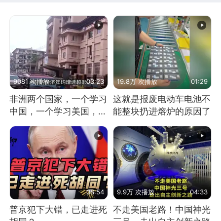
9081 次播放
03:23
19.8万 次播放
01:29
非洲两个国家，一个学习
这就是报废电动车电池不
中国，一个学习美国，结
能整块扔进熔炉的原因了
果怎么样了？
08:54
9.9万 次播放
04:33
普京犯下大错，已走进死
不走美国老路！中国神光