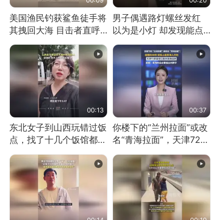
美国渔民钓获鲨鱼徒手将
男子偶遇路灯螺丝发红
其拽回大海 目击者直呼
以为是小灯 却发现能点
震惊 （视频来源：参考
燃香烟 当事人：已报警
消息）
处理
00:13
00:37
东北女子到山西玩错过饭
你楼下的“兰州拉面”或改
点，找了十几个饭馆都没
名“青海拉面”，天津72家
开门：午休到几点
面馆已集体更换招牌
00:14
00:19