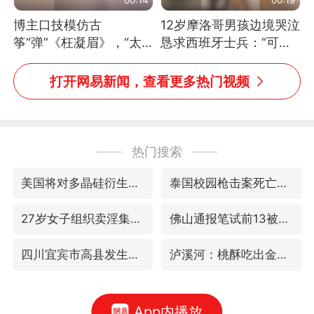
博主口技模仿古
12岁摩洛哥男孩边境哭泣
筝“弹”《枉凝眉》，“太
恳求西班牙士兵：“可不
像了～你是吃古筝长大的
可以不要把我遣返回国”
吗？”“或将成为首位考级
打开网易新闻，查看更多热门视频
不带古筝的选手。”（来
源：新华每日电讯）
热门搜索
美国将对多晶硅衍生品加征15%关税
泰国校园枪击案死亡人数升至7人
27岁女子组织卖淫集团被悬赏通缉
佛山通报笔试前13被淘汰后5名进体检
四川宜宾市高县发生4.9级地震
泸溪河：桃酥吃出金属牙冠视频不实
App内播放