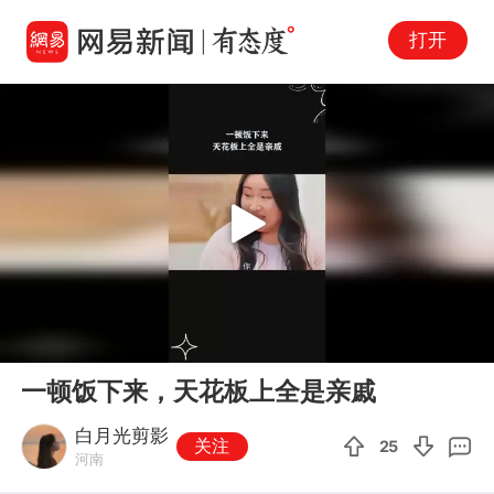
打开
Play
00:00
00:28
En
一顿饭下来，天花板上全是亲戚
fu
白月光剪影
关注
25
河南