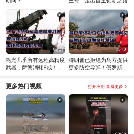
胡同？
三号，走出自主创新之路
03:21
03:13
耗光几乎所有远程高精度
特朗普已拒绝为乌方提供
武器，萨德消耗8成！美
更多防空导弹！俄罗斯抓
国还敢嘲笑俄军吗
住窗口期猛炸基辅
更多热门视频
打开应用 查看更多
00:09
00:20