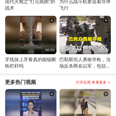
现代火炮之“打完就跑”的
为什么战斗机要追着导弹
战术
飞行
00:50
2.4万 次播放
02:32
牙线抹上牙膏真的能锯断
巴勒斯坦人勇敢夺枪，当
铁栏杆吗
场反杀两名以军，包括一
名少校
更多热门视频
打开应用 查看更多