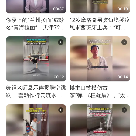
00:37
00:19
你楼下的“兰州拉面”或改
12岁摩洛哥男孩边境哭泣
名“青海拉面”，天津72家
恳求西班牙士兵：“可不
面馆已集体更换招牌
可以不要把我遣返回国”
00:12
00:14
舞蹈老师展示连贯腾空跳
博主口技模仿古
跃 一套动作行云流水 节
筝“弹”《枉凝眉》，“太
奏感拉满 网友：怎么做
像了～你是吃古筝长大的
到又舞又武的？
吗？”“或将成为首位考级
不带古筝的选手。”（来
源：新华每日电讯）