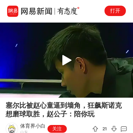
打开
Play
00:00
05:52
En
塞尔比被赵心童逼到墙角，狂飙斯诺克
fu
想磨球取胜，赵公子：陪你玩
体育界小白
关注
21
山东