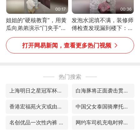
00:17
00:36
姐姐的“硬核教育”，用黄
发泡水泥填不满，装修师
瓜向弟弟演示“门夹手”，
傅检查发现漏到楼下：出
网友：果然言传不如身
风口未延伸到外墙
教！
打开网易新闻，查看更多热门视频
热门搜索
上海明日之星冠军杯调整决赛时间
白海豚将正面袭击贯穿浙江
香港宏福苑火灾或由烟头引起
中国父女泰国骑摩托车坠崖1死1伤
名创优品一次性内裤 颜面尽失
网约车司机充电时猝死保险拒赔